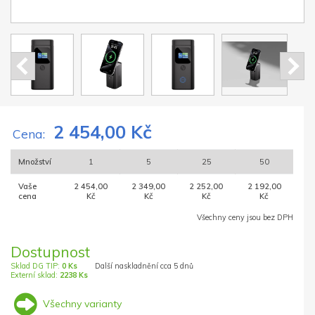
2 454,00 Kč
Cena:
Množství
1
5
25
50
Vaše
2 454,00
2 349,00
2 252,00
2 192,00
cena
Kč
Kč
Kč
Kč
Všechny ceny jsou bez DPH
Dostupnost
Sklad DG TIP:
0 Ks
Další naskladnění cca 5 dnů
Externí sklad:
2238 Ks
Všechny varianty