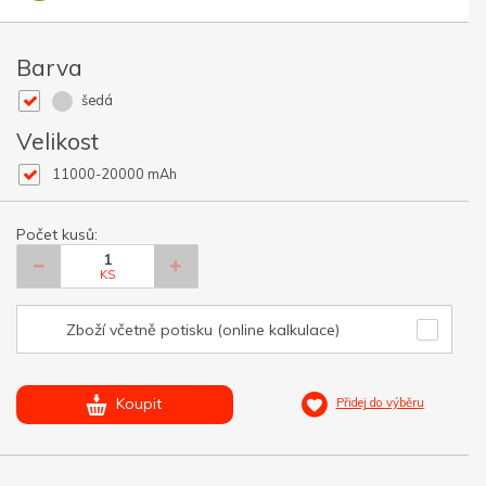
Barva
šedá
Velikost
11000-20000 mAh
Počet kusů:
KS
Zboží včetně potisku (online kalkulace)
Koupit
Přidej do výběru