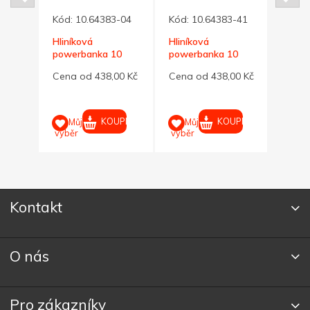
-02
Kód:
10.64383-04
Kód:
10.64383-41
Kód:
Hliníková
Hliníková
Čern
10
powerbanka 10
powerbanka 10
10 0
ná
000 mAh, modrá
000 mAh, grafitová
rychl
00 Kč
Cena od 438,00 Kč
Cena od 438,00 Kč
Cena
UPIT
KOUPIT
KOUPIT
Můj
Můj
M
výběr
výběr
výběr
Kontakt
O nás
Pro zákazníky