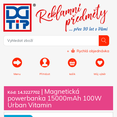
+
Rychlá objednávka
Menu
Přihlásit
košík
Můj výběr
|
Magnetická
Kód: 14.3227702
powerbanka 15000mAh 100W
Urban Vitamin