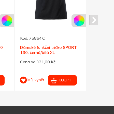
Kód:
75864.C
Kód:
75881
60
Dámské funkční tričko SPORT
Dámské fun
130, černá/bílá XL
130, červe
Cena od 321,00 Kč
Cena od 32
Můj výběr
Můj výb
KOUPIT