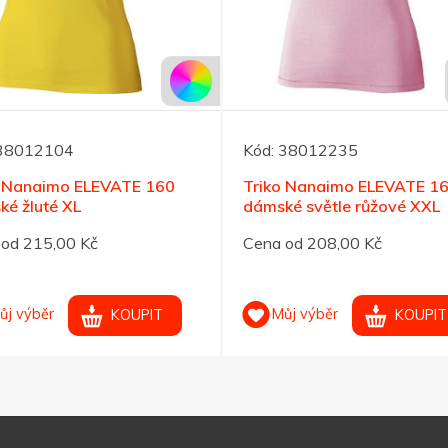
38012104
Kód:
38012235
o Nanaimo ELEVATE 160
Triko Nanaimo ELEVATE 1
é žluté XL
dámské světle růžové XXL
od 215,00 Kč
Cena od 208,00 Kč
ůj výběr
Můj výběr
KOUPIT
KOUPIT