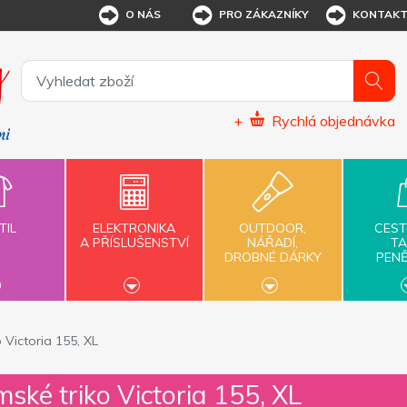
O NÁS
PRO ZÁKAZNÍKY
KONTAK
+
Rychlá objednávka
TIL
ELEKTRONIKA
OUTDOOR,
CEST
A PŘÍSLUŠENSTVÍ
NÁŘADÍ,
TA
DROBNÉ DÁRKY
PEN
Victoria 155, XL
ké triko Victoria 155, XL