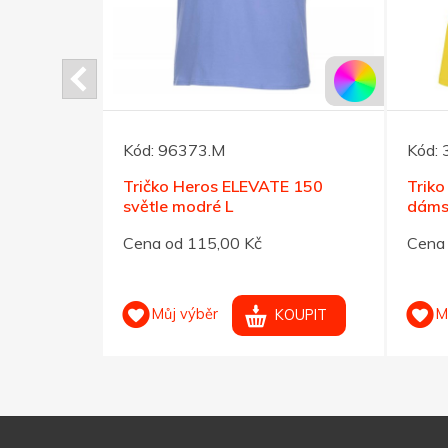
Kód:
96373.M
Kód:
ATE 160
Tričko Heros ELEVATE 150
Trik
světle modré L
dámsk
Cena od 115,00 Kč
Cena 
Můj výběr
M
OUPIT
KOUPIT