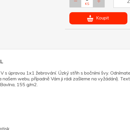
Z
KS
Koupit
XL
 s úpravou 1x1 žebrování. Úzký střih s bočními švy. Odnímateln
 na našem webu, případně Vám ji rádi zašleme na vyžádání). Textil
% Bavlna, 155 g/m2.
otisk