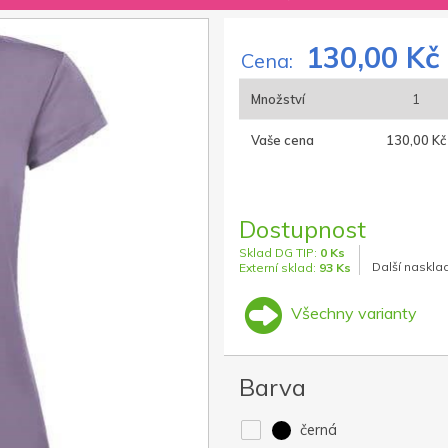
130,00 Kč
Cena:
Množství
1
Vaše cena
130,00 Kč
Dostupnost
Sklad DG TIP:
0 Ks
Další naskla
Externí sklad:
93 Ks
Všechny varianty
Barva
černá