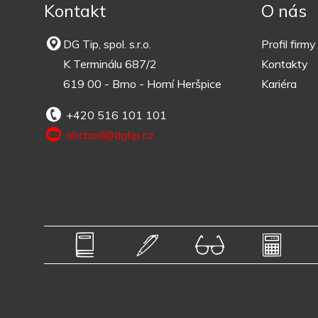
Kontakt
O nás
DG Tip, spol. s.r.o.
Profil firmy
K Terminálu 687/2
Kontakty
619 00 - Brno - Horní Heršpice
Kariéra
+420 516 101 101
obchod@dgtip.cz