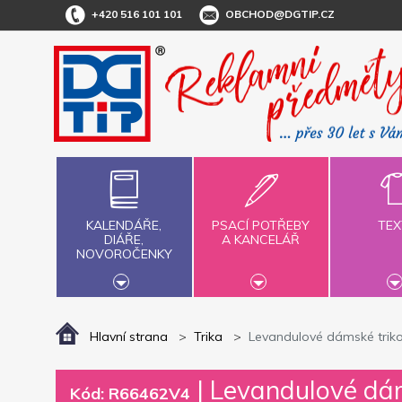
+420 516 101 101
OBCHOD@DGTIP.CZ
KALENDÁŘE,
PSACÍ POTŘEBY
TEX
DIÁŘE,
A KANCELÁŘ
NOVOROČENKY
Hlavní strana
Trika
Levandulové dámské triko 
|
Levandulové dáms
Kód: R66462V4