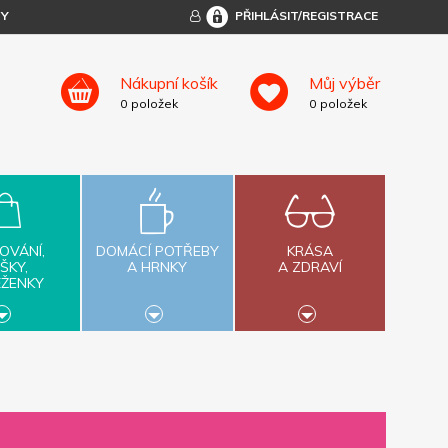
TY
PŘIHLÁSIT/REGISTRACE
Nákupní košík
Můj výběr
0
položek
0
položek
OVÁNÍ,
DOMÁCÍ POTŘEBY
KRÁSA
ŠKY,
A HRNKY
A ZDRAVÍ
ĚŽENKY