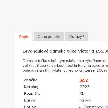
Cena potisku
Dotazy?
Popis
Levandulové dámské triko Victoria 155, 
Dámské tričko s krátkým rukávem a výstřihem do V
velikost (tabulku velikostí textilu Roly naleznete
přiléhavější střih. Materiál: Jednolícní žerzej 100
Značka
Roly
Katalog
GP25
Rozměry
XL
Barva
fialová
Potisk
Transferový p