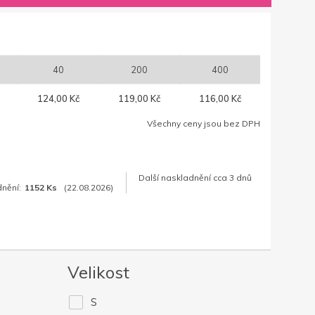
40
200
400
124,00 Kč
119,00 Kč
116,00 Kč
Všechny ceny jsou bez DPH
Další naskladnění cca 3 dnů
dnění:
1152 Ks
(22.08.2026)
Velikost
S