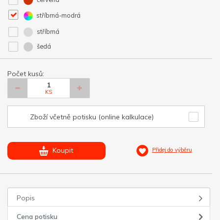
stříbrná-modrá
stříbrná
šedá
Počet kusů:
KS
Zboží včetně potisku (online kalkulace)
Koupit
Přidej do výběru
Popis
Cena potisku