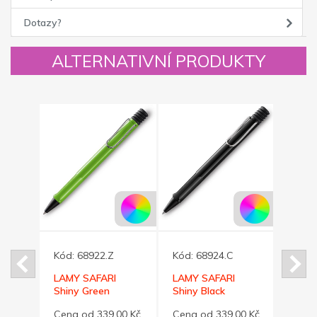
Dotazy?
ALTERNATIVNÍ PRODUKTY
Novinka
Kód:
68922.Z
Kód:
68924.C
 +
LAMY SAFARI
LAMY SAFARI
Kód:
vé
Shiny Green
Shiny Black
kuličkové pero
kuličkové pero
Pinze
00 Kč
Cena od 339,00 Kč
Cena od 339,00 Kč