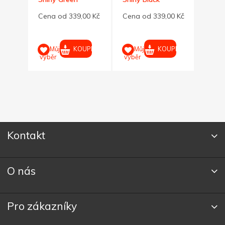
kuličkové pero
kuličkové pero
Pinze
00 Kč
Cena od 339,00 Kč
Cena od 339,00 Kč
výmě
Twin
Cena 
Saf. 
UPIT
KOUPIT
KOUPIT
Můj
Můj
výběr
výběr
M
výběr
Kontakt
O nás
Pro zákazníky