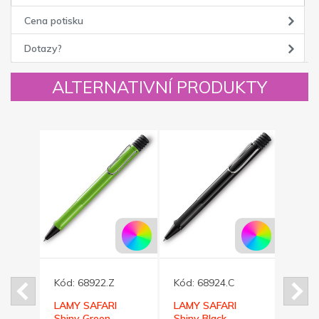
Cena potisku
Dotazy?
ALTERNATIVNÍ PRODUKTY
Novinka
Kód:
68922.Z
Kód:
68924.C
 +
LAMY SAFARI
LAMY SAFARI
Kód:
vé
Shiny Green
Shiny Black