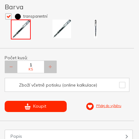
Barva
transparentní
Počet kusů:
KS
Zboží včetně potisku (online kalkulace)
Koupit
Přidej do výběru
Popis