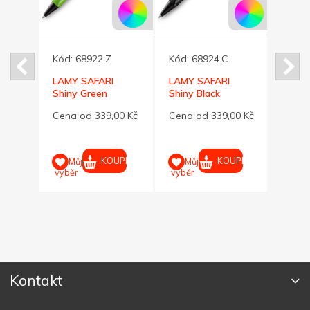
Kód:
68922.Z
Kód:
68924.C
 +
LAMY SAFARI
LAMY SAFARI
Kód:
vé
Shiny Green
Shiny Black
kuličkové pero
kuličkové pero
Pinze
00 Kč
Cena od 339,00 Kč
Cena od 339,00 Kč
výmě
Twin
Cena 
Saf. 
UPIT
KOUPIT
KOUPIT
Můj
Můj
výběr
výběr
M
výběr
Kontakt