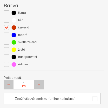
Barva
černá
bílá
červená
modrá
světle zelená
žlutá
transparentní
růžová
Počet kusů:
KS
Zboží včetně potisku (online kalkulace)