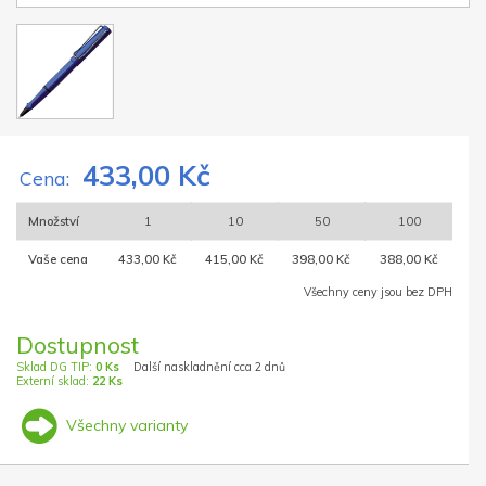
433,00 Kč
Cena:
Množství
1
10
50
100
Vaše cena
433,00 Kč
415,00 Kč
398,00 Kč
388,00 Kč
Všechny ceny jsou bez DPH
Dostupnost
Sklad DG TIP:
0 Ks
Další naskladnění cca 2 dnů
Externí sklad:
22 Ks
Všechny varianty