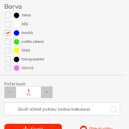
Barva
černá
bílá
modrá
světle zelená
žlutá
transparentní
růžová
Počet kusů:
KS
Zboží včetně potisku (online kalkulace)
Koupit
Přidej do výběru