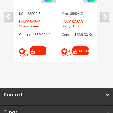
Kód:
68922.Z
Kód:
68924.C
 +
LAMY SAFARI
LAMY SAFARI
Kód:
vé
Shiny Green
Shiny Black
kuličkové pero
kuličkové pero
Pinze
00 Kč
Cena od 339,00 Kč
Cena od 339,00 Kč
výmě
Twin
Cena 
Saf. 
UPIT
KOUPIT
KOUPIT
Můj
Můj
výběr
výběr
M
výběr
Kontakt
O nás