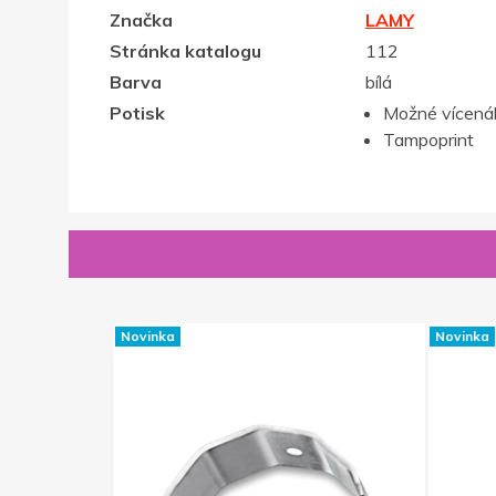
Značka
LAMY
Stránka katalogu
112
Barva
bílá
Potisk
Možné vícenák
Tampoprint
Novinka
Novinka