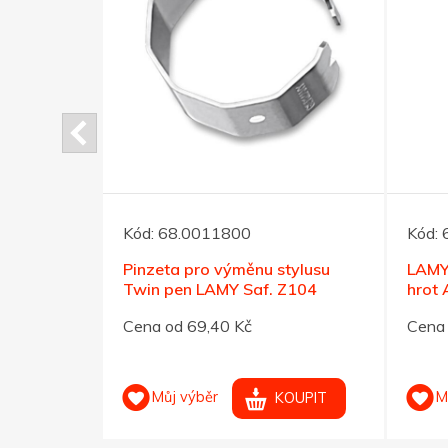
lack
Kód:
68.0011800
Kód:
Pinzeta pro výměnu stylusu
LAMY 
Twin pen LAMY Saf. Z104
hrot 
Cena od 69,40 Kč
Cena 
OUPIT
Můj výběr
M
KOUPIT