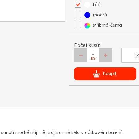
bílá
modrá
stříbrná-černá
Počet kusů:
Z
KS
Koupit
unutí modré náplně, trojhranné tělo v dárkovém balení.