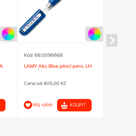
Kód:
68.0096668
Kód:
68.01
 A
LAMY Abc Blue plnicí pero, LH
LAMY Abc R
Cena od 405,00 Kč
Cena od 40
Můj výběr
Můj výb
KOUPIT