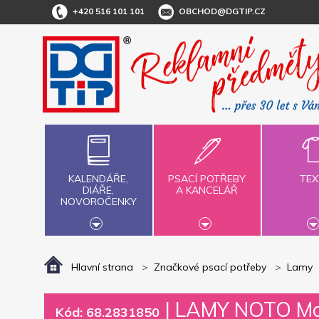
+420 516 101 101
OBCHOD@DGTIP.CZ
KALENDÁŘE,
PSACÍ POTŘEBY
TEX
DIÁŘE,
A KANCELÁŘ
NOVOROČENKY
Hlavní strana
Značkové psací potřeby
Lamy
|
LAMY NOTO Matt
Kód: 68.2831850