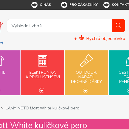
O NÁS
PRO ZÁKAZNÍKY
KONTAK
+
Rychlá objednávka
TIL
ELEKTRONIKA
OUTDOOR,
CEST
A PŘÍSLUŠENSTVÍ
NÁŘADÍ,
TA
DROBNÉ DÁRKY
PEN
LAMY NOTO Matt White kuličkové pero
 White kuličkové pero