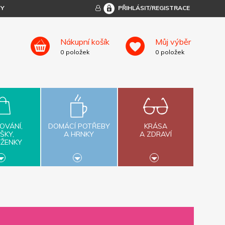
TY
PŘIHLÁSIT/REGISTRACE
Nákupní košík
Můj výběr
0
položek
0
položek
OVÁNÍ,
DOMÁCÍ POTŘEBY
KRÁSA
ŠKY,
A HRNKY
A ZDRAVÍ
ĚŽENKY