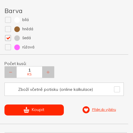
Barva
bílá
hnědá
šedá
růžová
Počet kusů:
KS
Zboží včetně potisku (online kalkulace)
Koupit
Přidej do výběru