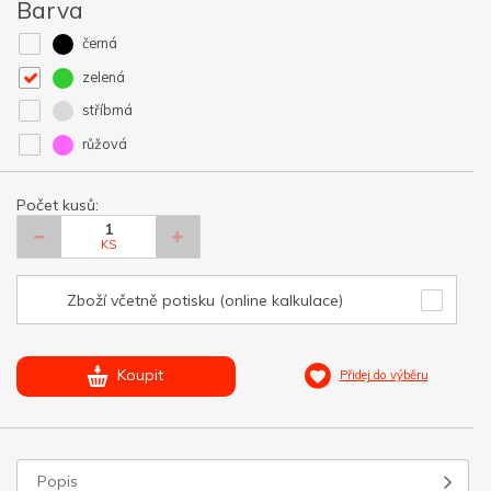
Barva
černá
zelená
stříbrná
růžová
Počet kusů:
KS
Zboží včetně potisku (online kalkulace)
Koupit
Přidej do výběru
Popis