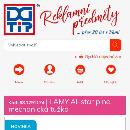
+
Rychlá objednávka
Menu
Přihlásit
košík
Můj výběr
|
LAMY Al-star pine,
Kód: 68.1291174
mechanická tužka
NOVINKA