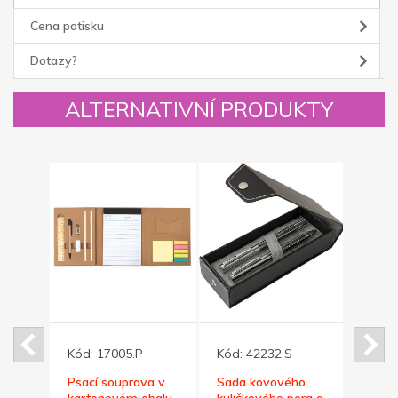
Cena potisku
Dotazy?
ALTERNATIVNÍ PRODUKTY
Kód:
17005.P
Kód:
42232.S
Kód:
ého
Psací souprava v
Sada kovového
Modré
užky
kartonovém obalu
kuličkového pera a
pero