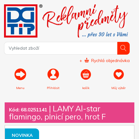
+
Rychlá objednávka
Menu
Přihlásit
košík
Můj výběr
|
LAMY Al-star
Kód: 68.0251141
flamingo, plnicí pero, hrot F
NOVINKA