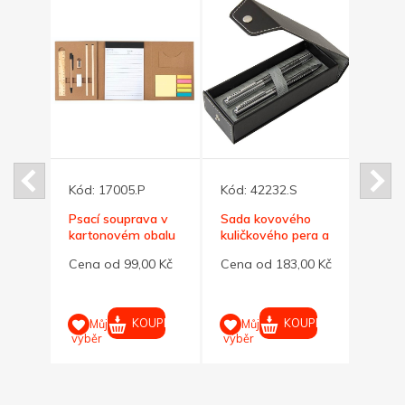
Kód:
17005.P
Kód:
42232.S
Kód:
ého
Psací souprava v
Sada kovového
Modré
užky
kartonovém obalu
kuličkového pera a
pero
oxu
rolleru
dárko
0 Kč
Cena od 99,00 Kč
Cena od 183,00 Kč
Cena 
UPIT
KOUPIT
KOUPIT
Můj
Můj
M
výběr
výběr
výběr