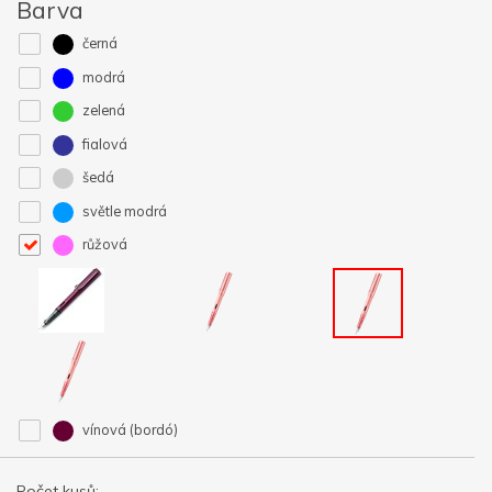
Barva
černá
modrá
zelená
fialová
šedá
světle modrá
růžová
vínová (bordó)
Počet kusů: