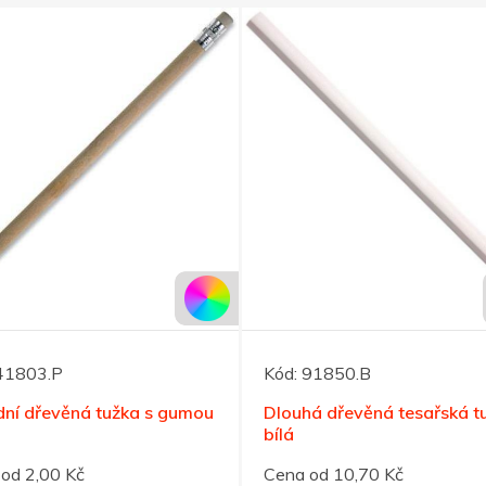
41803.P
Kód:
91850.B
dní dřevěná tužka s gumou
Dlouhá dřevěná tesařská t
bílá
od 2,00 Kč
Cena od 10,70 Kč