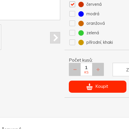
červená
modrá
oranžová
zelená
přírodní, khaki
Počet kusů:
Z
KS
Koupit