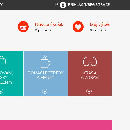
TY
PŘIHLÁSIT/REGISTRACE
Nákupní košík
Můj výběr
0
položek
0
položek
OVÁNÍ,
DOMÁCÍ POTŘEBY
KRÁSA
ŠKY,
A HRNKY
A ZDRAVÍ
ĚŽENKY