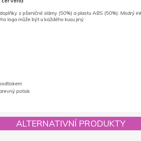
, červená
oplňky z pšeničné slámy (50%) a plastu ABS (50%). Modrý inkou
ého loga může být u každého kusu jiný.
podtiskem
barevný potisk
ALTERNATIVNÍ PRODUKTY