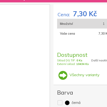
7,30 Kč
Cena:
Množství
1
Vaše cena
7,30 
Dostupnost
Sklad DG TIP:
0 Ks
Další naskl
Externí sklad:
10434 Ks
Všechny varianty
Barva
černá