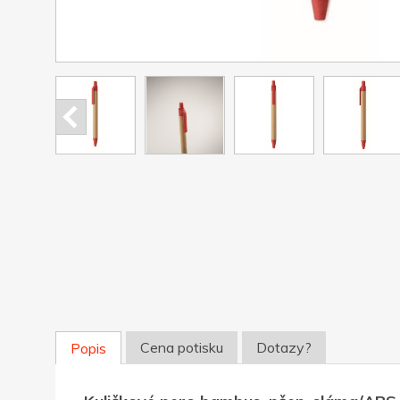
Cena potisku
Dotazy?
Popis