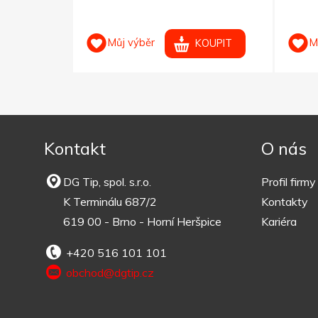
Můj výběr
M
OUPIT
KOUPIT
Kontakt
O nás
DG Tip, spol. s.r.o.
Profil firmy
K Terminálu 687/2
Kontakty
619 00 - Brno - Horní Heršpice
Kariéra
+420 516 101 101
obchod@dgtip.cz