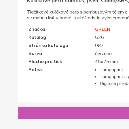
Kuličkové pero bambus, pšen. sláma/ABS
Tlačítkové kuličkové pero s bambusovým tělem a d
se mohou lišit v barvě, taktéž odstín vylaserovan
Značka
GREEN
Katalog
G26
Stránka katalogu
087
Barva
červená
Plocha pro tisk
45x25 mm
Potisk
Tampoprint
Tampoprint s 
Digitální plno