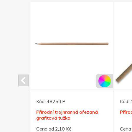
Kód:
48259.P
Kód:
a a
Přírodní trojhranná ořezaná
Příro
ém boxu
grafitová tužka
Cena od 2,10 Kč
Cena 