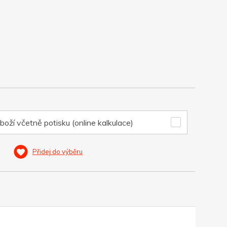
boží včetně potisku (online kalkulace)
Přidej do výběru