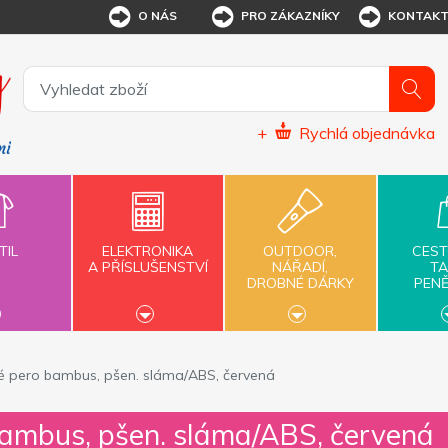
O NÁS
PRO ZÁKAZNÍKY
KONTAK
+
Rychlá objednávka
TIL
ELEKTRONIKA
OUTDOOR,
CEST
A PŘÍSLUŠENSTVÍ
NÁŘADÍ,
TA
DROBNÉ DÁRKY
PEN
vé pero bambus, pšen. sláma/ABS, červená
bambus, pšen. sláma/ABS, červená