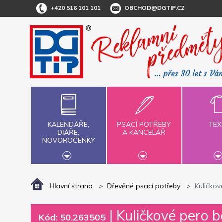
+420 516 101 101
OBCHOD@DGTIP.CZ
KALENDÁŘE,
PSACÍ POTŘEBY
TEX
DIÁŘE,
A KANCELÁŘ
NOVOROČENKY
Hlavní strana
Dřevěné psací potřeby
Kuličko
|
Kuličkové pero 
Kód: 50.263505