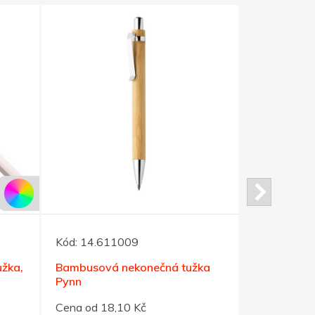
Kód:
14.611009
Kód:
91851
užka,
Bambusová nekonečná tužka
Dlouhá dře
Pynn
modrá
Cena od 18,10 Kč
Cena od 10