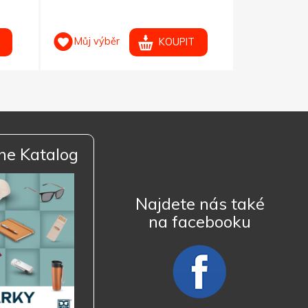
Můj výběr
Můj výb
KOUPIT
ne Katalog
Najdete nás také
na facebooku