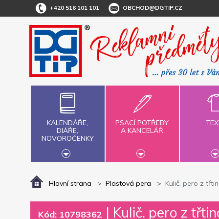
+420 516 101 101
OBCHOD@DGTIP.CZ
KALENDÁŘE,
PSACÍ POTŘEBY
TEX
DIÁŘE,
A KANCELÁŘ
NOVOROČENKY
Hlavní strana
Plastová pera
Kulič. pero z tř
|
Kulič. pero z třt
Kód: 10798362