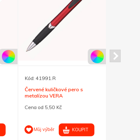
Kód:
41991.R
Kód:
41935
Červené kuličkové pero s
Modro-stří
metalízou VERA
OKAY
Cena od 5,50 Kč
Cena od 4,
Můj výběr
Můj výb
KOUPIT