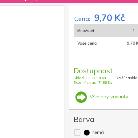
9,70 Kč
Cena:
Množství
1
Vaše cena
9,70 
Dostupnost
Sklad DG TIP:
0 Ks
Další naskla
Externí sklad:
7460 Ks
Všechny varianty
Barva
černá