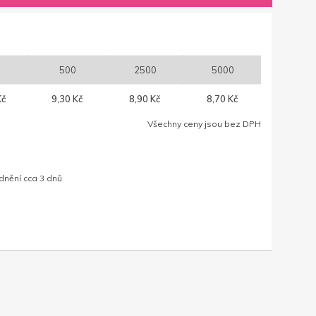
500
2500
5000
Kč
9,30 Kč
8,90 Kč
8,70 Kč
Všechny ceny jsou bez DPH
dnění cca 3 dnů