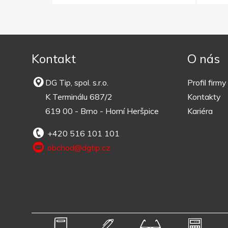
Kontakt
O nás
DG Tip, spol. s.r.o.
Profil firmy
K Terminálu 687/2
Kontakty
619 00 - Brno - Horní Heršpice
Kariéra
+420 516 101 101
obchod@dgtip.cz