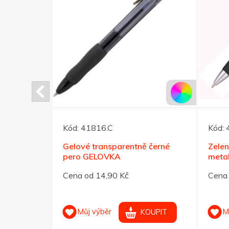
Kód:
41816.C
Kód:
kuličkové
Gelové transparentně černé
Zelen
pero GELOVKA
meta
Cena od 14,90 Kč
Cena 
Můj výběr
M
OUPIT
KOUPIT