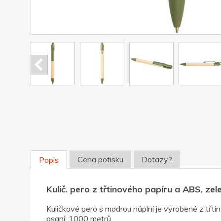
Cena potisku
Dotazy?
Popis
Kulič. pero z třtinového papíru a ABS, zel
Kuličkové pero s modrou náplní je vyrobené z třt
psaní: 1000 metrů.