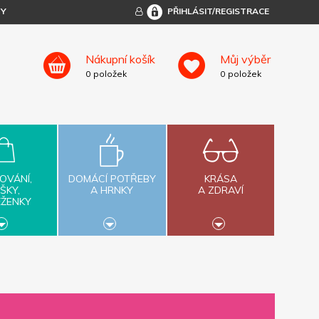
TY
PŘIHLÁSIT/REGISTRACE
Nákupní košík
Můj výběr
0
položek
0
položek
OVÁNÍ,
DOMÁCÍ POTŘEBY
KRÁSA
ŠKY,
A HRNKY
A ZDRAVÍ
ĚŽENKY