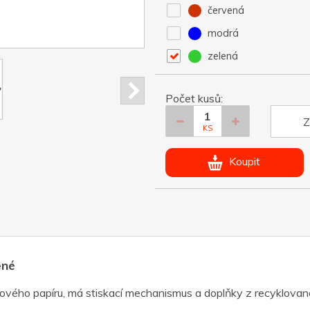
červená
modrá
zelená
Počet kusů:
Z
KS
Koupit
ené
inového papíru, má stiskací mechanismus a doplňky z recyklova