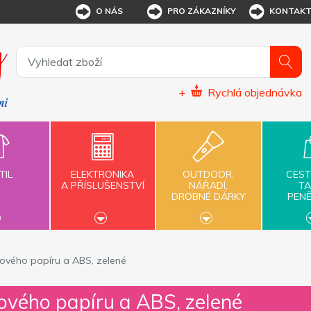
O NÁS
PRO ZÁKAZNÍKY
KONTAK
+
Rychlá objednávka
TIL
ELEKTRONIKA
OUTDOOR,
CEST
A PŘÍSLUŠENSTVÍ
NÁŘADÍ,
TA
DROBNÉ DÁRKY
PEN
tinového papíru a ABS, zelené
inového papíru a ABS, zelené