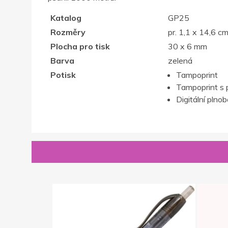
Katalog
GP25
Rozměry
pr. 1,1 x 14,6 c
Plocha pro tisk
30 x 6 mm
Barva
zelená
Potisk
Tampoprint
Tampoprint s 
Digitální plno