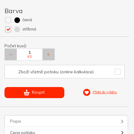
Barva
černá
stříbrná
Počet kusů:
KS
Zboží včetně potisku (online kalkulace)
Koupit
Přidej do výběru
Popis
Cena potisku