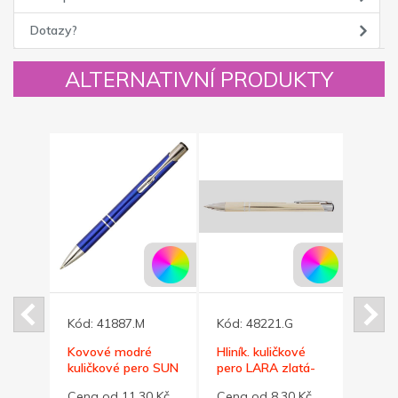
Dotazy?
ALTERNATIVNÍ PRODUKTY
Kód:
41887.M
Kód:
48221.G
Kód:
ličk.
Kovové modré
Hliník. kuličkové
Červe
OFT
kuličkové pero SUN
pero LARA zlatá-
kulič
lesk
SOFT
0 Kč
Cena od 11,30 Kč
Cena od 8,30 Kč
Cena 