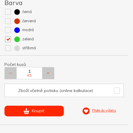
Barva
černá
červená
modrá
zelená
stříbrná
Počet kusů:
KS
Zboží včetně potisku (online kalkulace)
Koupit
Přidej do výběru