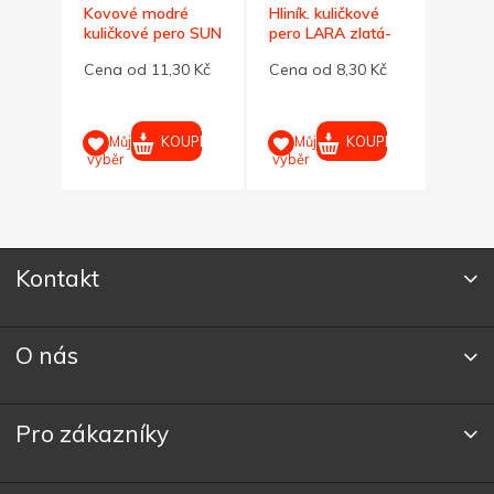
ličk.
Kovové modré
Hliník. kuličkové
Červe
OFT
kuličkové pero SUN
pero LARA zlatá-
kulič
lesk
SOFT
0 Kč
Cena od 11,30 Kč
Cena od 8,30 Kč
Cena 
UPIT
KOUPIT
KOUPIT
Můj
Můj
M
výběr
výběr
výběr
Kontakt
O nás
Pro zákazníky