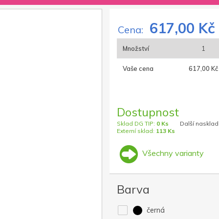
617,00 Kč
Cena:
Množství
1
Vaše cena
617,00 Kč
Dostupnost
Sklad DG TIP:
0 Ks
Další nasklad
Externí sklad:
113 Ks
Všechny varianty
Barva
černá