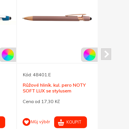
Kód:
48401.E
Kód:
48222
Růžové hliník. kul. pero NOTY
Hliník. kul
SOFT LUX se stylusem
červená-le
Cena od 17,30 Kč
Cena od 8,
Můj výběr
Můj výb
KOUPIT