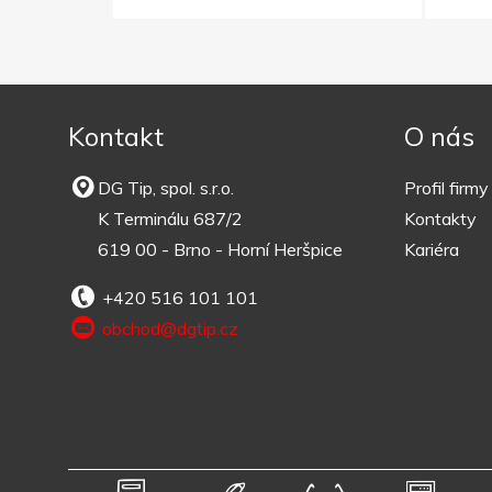
Kontakt
O nás
DG Tip, spol. s.r.o.
Profil firmy
K Terminálu 687/2
Kontakty
619 00 - Brno - Horní Heršpice
Kariéra
+420 516 101 101
obchod@dgtip.cz