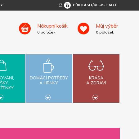
TY
PŘIHLÁSIT/REGISTRACE
Nákupní košík
Můj výběr
0
položek
0
položek
OVÁNÍ,
DOMÁCÍ POTŘEBY
KRÁSA
ŠKY,
A HRNKY
A ZDRAVÍ
ĚŽENKY