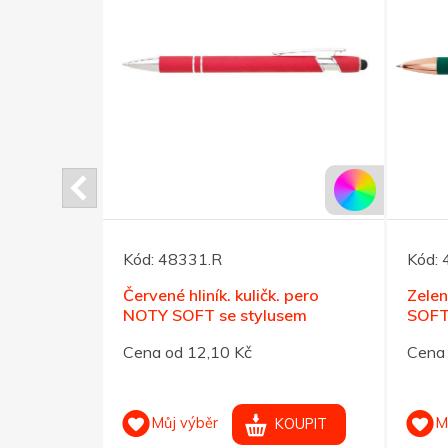
Kód:
48331.R
Kód:
o LARA
Červené hliník. kuličk. pero
Zelen
NOTY SOFT se stylusem
SOFT
Cena od 12,10 Kč
Cena 
Můj výběr
M
OUPIT
KOUPIT