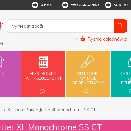
O NÁS
PRO ZÁKAZNÍKY
KONTAK
+
Rychlá objednávka
TIL
ELEKTRONIKA
OUTDOOR,
CEST
A PŘÍSLUŠENSTVÍ
NÁŘADÍ,
TA
DROBNÉ DÁRKY
PEN
Kul. pero Parker Jotter XL Monochrome SS CT
Jotter XL Monochrome SS CT