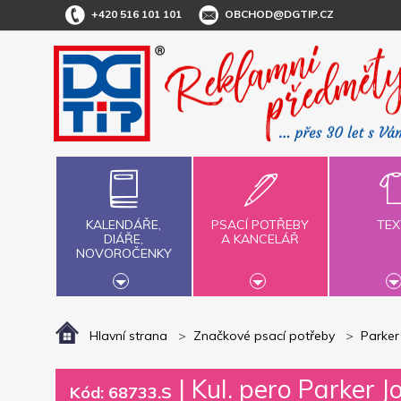
+420 516 101 101
OBCHOD@DGTIP.CZ
KALENDÁŘE,
PSACÍ POTŘEBY
TEX
DIÁŘE,
A KANCELÁŘ
NOVOROČENKY
Hlavní strana
Značkové psací potřeby
Parker
|
Kul. pero Parker 
Kód: 68733.S