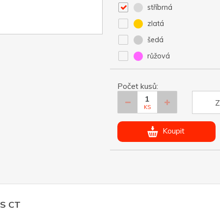
stříbrná
zlatá
šedá
růžová
Počet kusů:
Z
KS
Koupit
SS CT