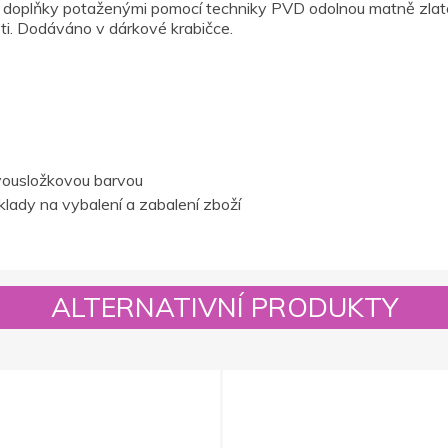
 s doplňky potaženými pomocí techniky PVD odolnou matně zlato
ti. Dodáváno v dárkové krabičce.
vousložkovou barvou
lady na vybalení a zabalení zboží
ALTERNATIVNÍ PRODUKTY