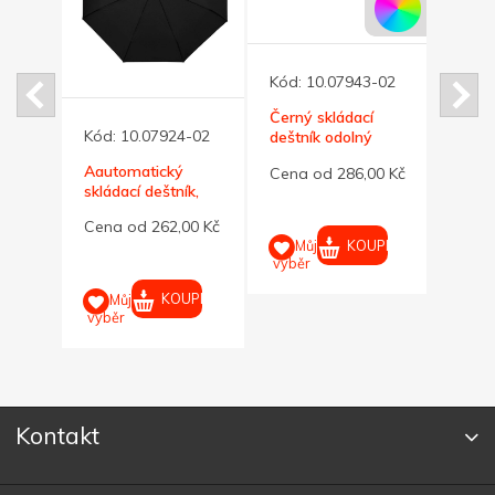
Kód:
10.07943-02
Kód:
Černý skládací
Modrý
-02
Kód:
10.07924-02
deštník odolný
deštn
bouřce i větru
bouřc
tický
Aautomatický
Cena od 286,00 Kč
Cena
skládací deštník,
černá
00 Kč
Cena od 262,00 Kč
KOUPIT
Můj
M
výběr
výběr
UPIT
KOUPIT
Můj
výběr
Kontakt