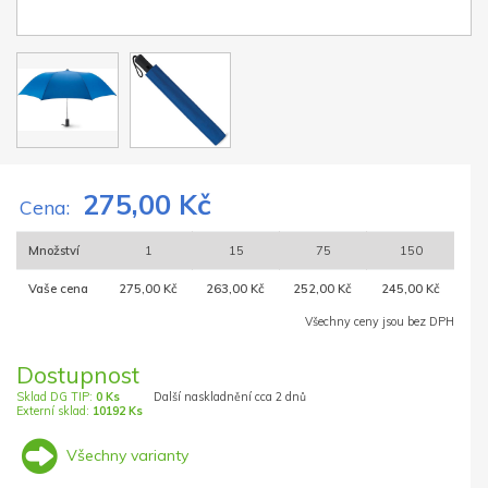
275,00 Kč
Cena:
Množství
1
15
75
150
Vaše cena
275,00 Kč
263,00 Kč
252,00 Kč
245,00 Kč
Všechny ceny jsou bez DPH
Dostupnost
Sklad DG TIP:
0 Ks
Další naskladnění cca 2 dnů
Externí sklad:
10192 Ks
Všechny varianty