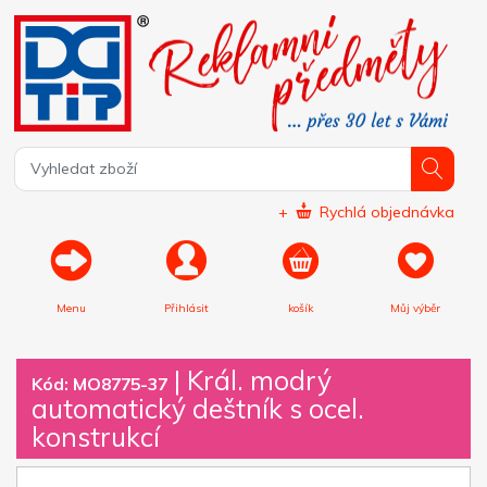
+
Rychlá objednávka
Menu
Přihlásit
košík
Můj výběr
|
Král. modrý
Kód: MO8775-37
automatický deštník s ocel.
konstrukcí