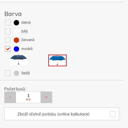
Barva
černá
bílá
červená
modrá
šedá
Počet kusů:
KS
Zboží včetně potisku (online kalkulace)