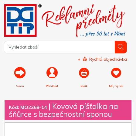
+
Rychlá objednávka
Menu
Přihlásit
košík
Můj výběr
|
Kovová píšťalka na
Kód: MO2268-14
šňůrce s bezpečnostní sponou