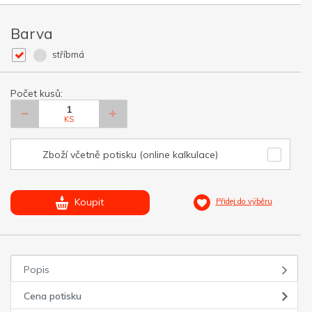
Barva
stříbrná
Počet kusů:
KS
Zboží včetně potisku (online kalkulace)
Koupit
Přidej do výběru
Popis
Cena potisku