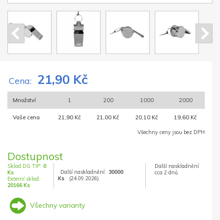
21,90 Kč
Cena:
Množství
1
200
1000
2000
Vaše cena
21,90 Kč
21,00 Kč
20,10 Kč
19,60 Kč
Všechny ceny jsou bez DPH
Dostupnost
Sklad DG TIP:
0
Další naskladnění
Další naskladnění:
30000
Ks
cca 2 dnů
Ks
(24.09.2026)
Externí sklad:
20166 Ks
Všechny varianty