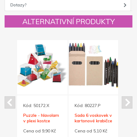
Dotazy?
ALTERNATIVNÍ PRODUKTY
Kód:
50172.X
Kód:
80227.P
Kód:
Puzzle - hlavolam
Sada 6 voskovek v
Bezpe
v plexi kostce
kartonové krabičce
refle
kami
žlutá
 Kč
Cena od 9,90 Kč
Cena od 5,10 Kč
Cena 
třpyt