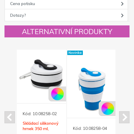
Cena potisku
Dotazy?
ALTERNATIVNÍ PRODUKTY
Novinka
Kód:
10.08258-02
Kód:
í
Skládací silikonový
Rozkl
Kód:
10.08258-04
hrnek 350 ml,
kosme