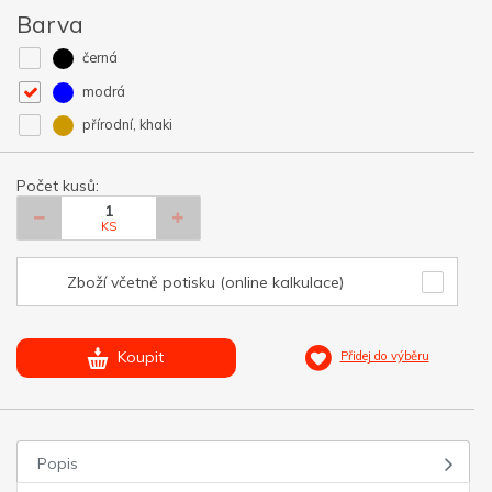
Barva
černá
modrá
přírodní, khaki
Počet kusů:
KS
Zboží včetně potisku (online kalkulace)
Koupit
Přidej do výběru
Popis