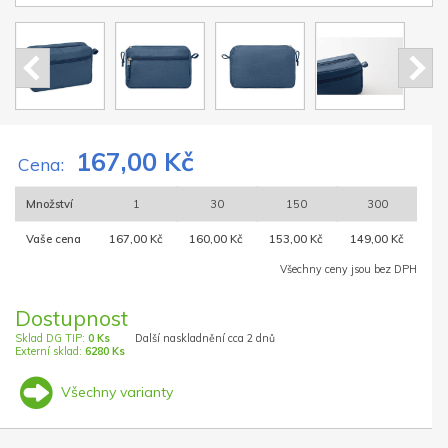
167,00 Kč
Cena:
Množství
1
30
150
300
Vaše cena
167,00 Kč
160,00 Kč
153,00 Kč
149,00 Kč
Všechny ceny jsou bez DPH
Dostupnost
Sklad DG TIP:
0 Ks
Další naskladnění cca 2 dnů
Externí sklad:
6280 Ks
Všechny varianty