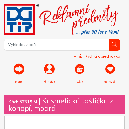
+
Rychlá objednávka
Menu
Přihlásit
košík
Můj výběr
|
Kosmetická taštička z
Kód: 52319.M
konopí, modrá