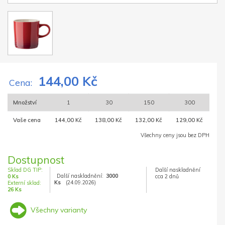
144,00 Kč
Cena:
Množství
1
30
150
300
Vaše cena
144,00 Kč
138,00 Kč
132,00 Kč
129,00 Kč
Všechny ceny jsou bez DPH
Dostupnost
Sklad DG TIP:
Další naskladnění
Další naskladnění:
3000
0 Ks
cca 2 dnů
Ks
(24.09.2026)
Externí sklad:
26 Ks
Všechny varianty