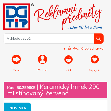
+
Rychlá objednávka
Menu
Přihlásit
košík
Můj výběr
|
Keramický hrnek 290
Kód: 50.259805
ml stínovaný, červená
NOVINKA