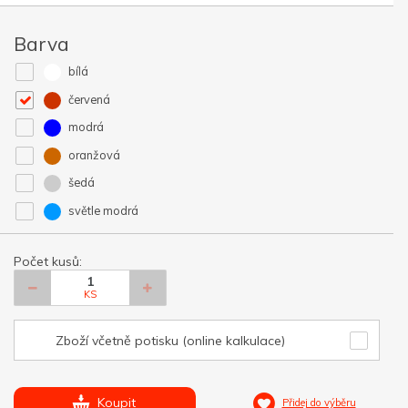
Barva
bílá
červená
modrá
oranžová
šedá
světle modrá
Počet kusů:
KS
Zboží včetně potisku (online kalkulace)
Koupit
Přidej do výběru