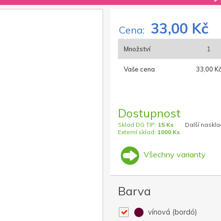
33,00 Kč
Cena:
Množství
1
Vaše cena
33,00 K
Dostupnost
Sklad DG TIP:
15 Ks
Další naskla
Externí sklad:
1000 Ks
Všechny varianty
Barva
vínová (bordó)