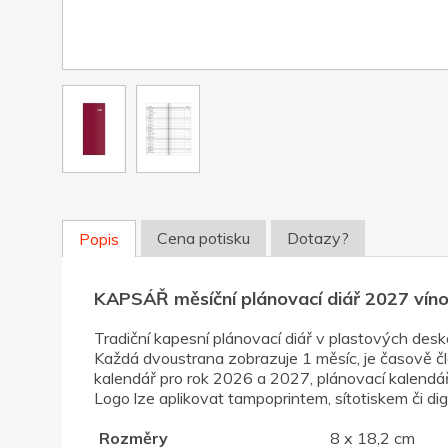
Cena potisku
Dotazy?
Popis
KAPSÁŘ měsíční plánovací diář 2027 vín
Tradiční kapesní plánovací diář v plastových de
Každá dvoustrana zobrazuje 1 měsíc, je časově čle
kalendář pro rok 2026 a 2027, plánovací kalendá
Logo lze aplikovat tampoprintem, sítotiskem či dig
Rozměry
8 x 18,2 cm