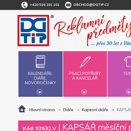
+420 516 101 101
OBCHOD@DGTIP.CZ
KALENDÁŘE,
PSACÍ POTŘEBY
TEX
DIÁŘE,
A KANCELÁŘ
NOVOROČENKY
Hlavní strana
Diáře
Kapesní diáře
KAPSÁŘ 
|
KAPSÁŘ měsíční p
Kód: 92632.V