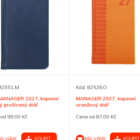
92551.M
Kód:
92526.O
MANAGER 2027, kapesní
MANAGER 2027, kapesní
 prošívaný diář
oranžový diář
od 99,00 Kč
Cena od 87,00 Kč
ůj výběr
Můj výběr
KOUPIT
KOUPIT