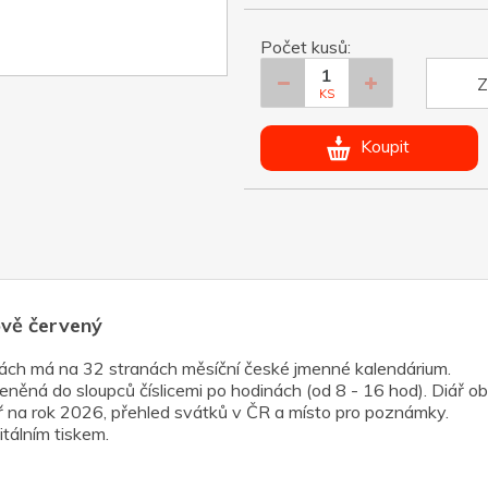
Počet kusů:
Z
KS
Koupit
ově červený
skách má na 32 stranách měsíční české jmenné kalendárium.
něná do sloupců číslicemi po hodinách (od 8 - 16 hod). Diář ob
ř na rok 2026, přehled svátků v ČR a místo pro poznámky.
itálním tiskem.