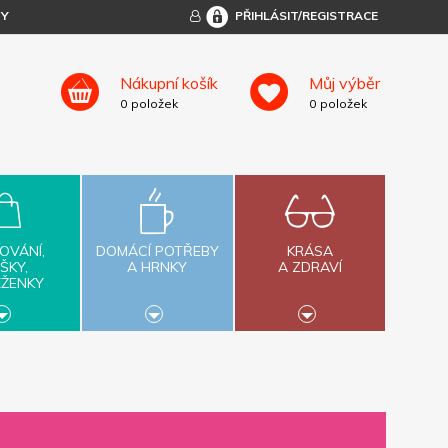
TY
PŘIHLÁSIT/REGISTRACE
Nákupní košík
Můj výběr
0
položek
0
položek
OVÁNÍ,
DOMÁCÍ POTŘEBY
KRÁSA
ŠKY,
A HRNKY
A ZDRAVÍ
ĚŽENKY