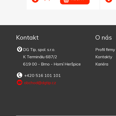
Kontakt
O nás
DG Tip, spol. s.r.o.
Profil firmy
K Terminálu 687/2
Kontakty
619 00 - Brno - Horní Heršpice
Kariéra
+420 516 101 101
obchod@dgtip.cz