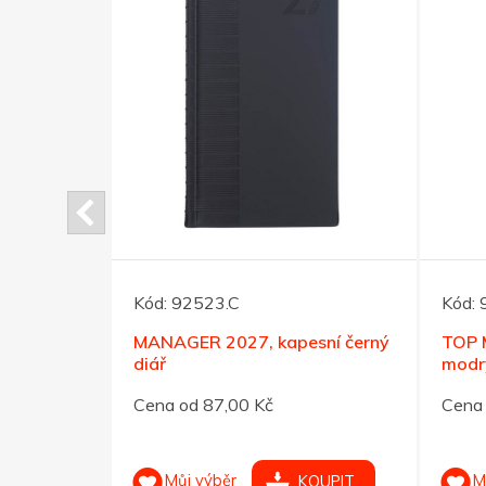
Kód:
92523.C
Kód:
sní hnědý
MANAGER 2027, kapesní černý
TOP 
diář
modrý
Cena od 87,00 Kč
Cena 
Můj výběr
M
OUPIT
KOUPIT