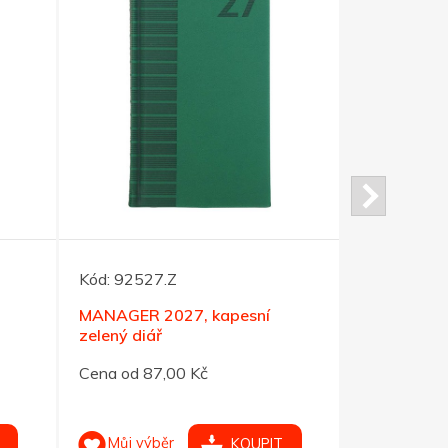
Kód:
92527.Z
Kód:
92550
MANAGER 2027, kapesní
TOP MANAG
zelený diář
černý proší
Cena od 87,00 Kč
Cena od 99
Můj výběr
Můj výb
KOUPIT