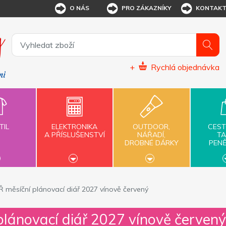
O NÁS
PRO ZÁKAZNÍKY
KONTAK
+
Rychlá objednávka
TIL
ELEKTRONIKA
OUTDOOR,
CEST
A PŘÍSLUŠENSTVÍ
NÁŘADÍ,
TA
DROBNÉ DÁRKY
PEN
měsíční plánovací diář 2027 vínově červený
lánovací diář 2027 vínově červený