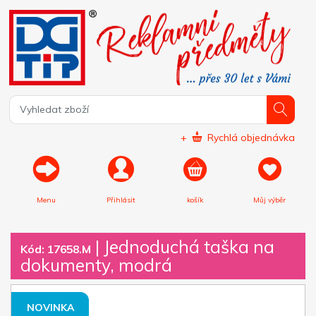
+
Rychlá objednávka
Menu
Přihlásit
košík
Můj výběr
|
Jednoduchá taška na
Kód: 17658.M
dokumenty, modrá
NOVINKA