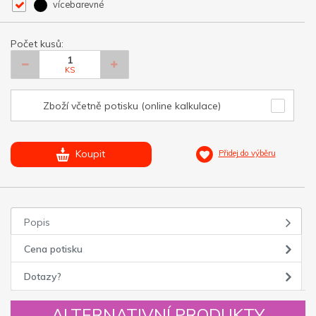
vícebarevné
Počet kusů:
KS
Zboží včetně potisku (online kalkulace)
Koupit
Přidej do výběru
Popis
Cena potisku
Dotazy?
ALTERNATIVNÍ PRODUKTY