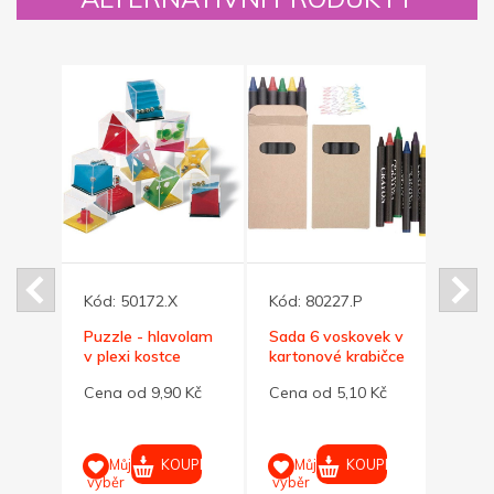
Kód:
50172.X
Kód:
80227.P
Kód:
Puzzle - hlavolam
Sada 6 voskovek v
Bezpe
v plexi kostce
kartonové krabičce
refle
kami
žlutá
 Kč
Cena od 9,90 Kč
Cena od 5,10 Kč
Cena 
třpyt
UPIT
KOUPIT
KOUPIT
Můj
Můj
M
výběr
výběr
výběr