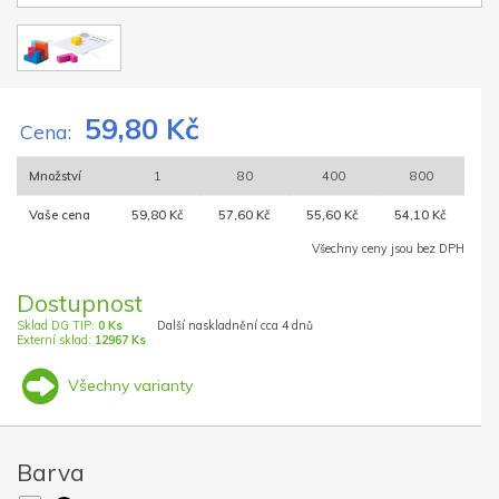
59,80 Kč
Cena:
Množství
1
80
400
800
Vaše cena
59,80 Kč
57,60 Kč
55,60 Kč
54,10 Kč
Všechny ceny jsou bez DPH
Dostupnost
Sklad DG TIP:
0 Ks
Další naskladnění cca 4 dnů
Externí sklad:
12967 Ks
Všechny varianty
Barva