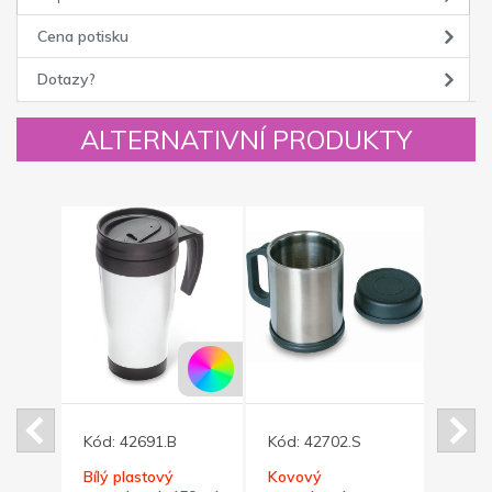
Cena potisku
Dotazy?
ALTERNATIVNÍ PRODUKTY
Kód:
42691.B
Kód:
42702.S
Kód:
ý
Bílý plastový
Kovový
Kovo