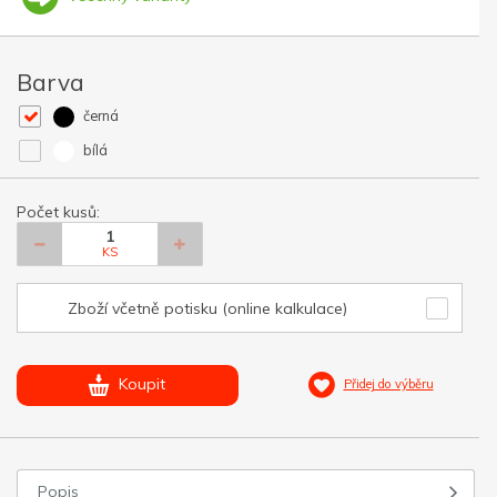
Barva
černá
bílá
Počet kusů:
KS
Zboží včetně potisku (online kalkulace)
Koupit
Přidej do výběru
Popis