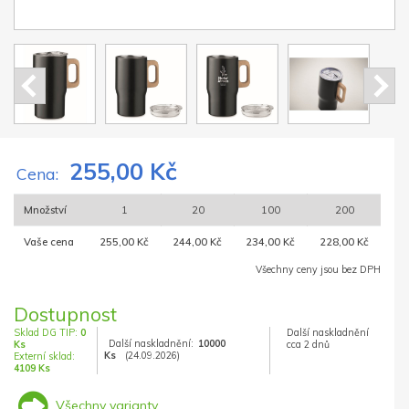
255,00 Kč
Cena:
Množství
1
20
100
200
Vaše cena
255,00 Kč
244,00 Kč
234,00 Kč
228,00 Kč
Všechny ceny jsou bez DPH
Dostupnost
Sklad DG TIP:
0
Další naskladnění
Další naskladnění:
10000
Ks
cca 2 dnů
Ks
(24.09.2026)
Externí sklad:
4109 Ks
Všechny varianty