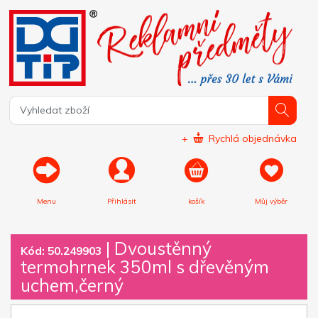
+
Rychlá objednávka
Menu
Přihlásit
košík
Můj výběr
|
Dvoustěnný
Kód: 50.249903
termohrnek 350ml s dřevěným
uchem,černý