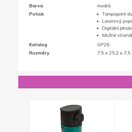
Barva
modrá
Potisk
Tampoprint d
Laserový popis,
Digitální plno
Možné vícenák
Katalog
GP26
Rozměry
7,5 x 25,2 x 7,5