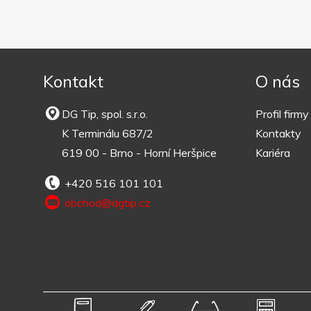
Kontakt
O nás
DG Tip, spol. s.r.o.
Profil firmy
K Terminálu 687/2
Kontakty
619 00 - Brno - Horní Heršpice
Kariéra
+420 516 101 101
obchod@dgtip.cz