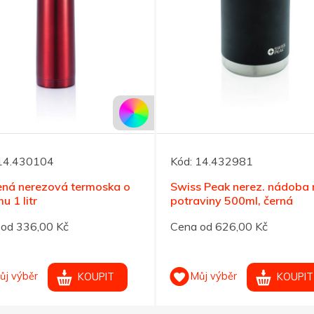
14.430104
Kód:
14.432981
ená nerezová termoska o
Swiss Peak nerez. nádoba 
u 1 litr
potraviny 500ml, černá
od 336,00 Kč
Cena od 626,00 Kč
ůj výběr
Můj výběr
KOUPIT
KOUPIT