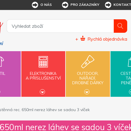
O NÁS
PRO ZÁKAZNÍKY
KONTAK
+
Rychlá objednávka
TIL
ELEKTRONIKA
OUTDOOR,
CEST
A PŘÍSLUŠENSTVÍ
NÁŘADÍ,
TA
DROBNÉ DÁRKY
PEN
těnná rec. 650ml nerez láhev se sadou 3 víček
650ml nerez láhev se sadou 3 víče