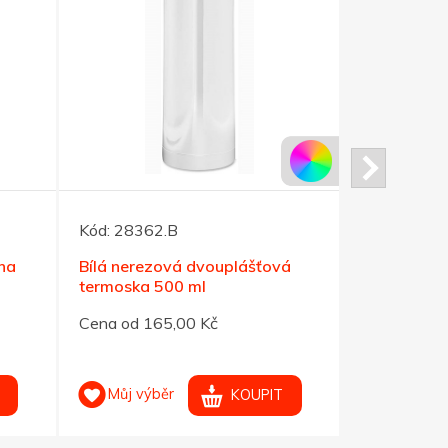
Kód:
28362.B
Kód:
38597
na
Bílá nerezová dvouplášťová
Nerezová t
termoska 500 ml
vak. izolac
Cena od 165,00 Kč
Cena od 24
Můj výběr
Můj výb
KOUPIT