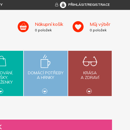
TY
PŘIHLÁSIT/REGISTRACE
Nákupní košík
Můj výběr
0
položek
0
položek
OVÁNÍ,
DOMÁCÍ POTŘEBY
KRÁSA
ŠKY,
A HRNKY
A ZDRAVÍ
ĚŽENKY
k