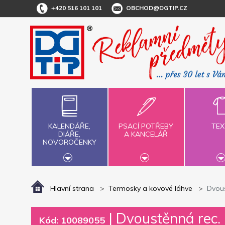
+420 516 101 101
OBCHOD@DGTIP.CZ
KALENDÁŘE,
PSACÍ POTŘEBY
TEX
DIÁŘE,
A KANCELÁŘ
NOVOROČENKY
Hlavní strana
Termosky a kovové láhve
Dvous
|
Dvoustěnná rec. 
Kód: 10089055