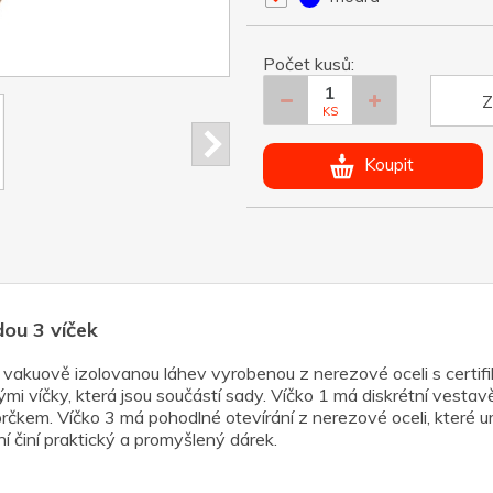
Počet kusů:
Z
KS
Koupit
dou 3 víček
akuově izolovanou láhev vyrobenou z nerezové oceli s certif
ými víčky, která jsou součástí sady. Víčko 1 má diskrétní vesta
brčkem. Víčko 3 má pohodlné otevírání z nerezové oceli, které 
í činí praktický a promyšlený dárek.