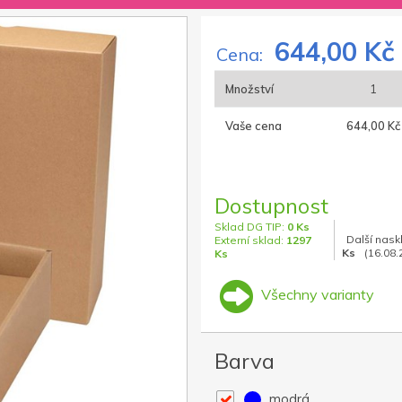
644,00 Kč
Cena:
Množství
1
Vaše cena
644,00 Kč
Dostupnost
Sklad DG TIP:
0 Ks
Další nask
Externí sklad:
1297
Ks
(16.08.
Ks
Všechny varianty
Barva
modrá