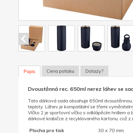
Cena potisku
Dotazy?
Popis
Dvoustěnná rec. 650ml nerez láhev se sa
Tato dárková sada obsahuje 650ml dvoustěnnou, v
teploty. Láhev je kompatibilní se třemi vyměniteln
Víčko 2 je sportovní víčko s odklápěcím hrdlem a 
dárkové krabičce z recyklovaného kartonu, což z n
Plocha pro tisk
30 x 70 mm