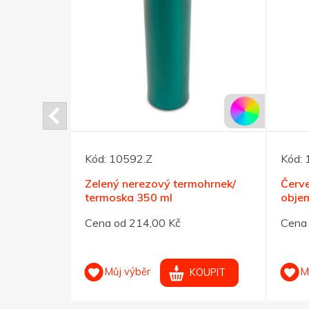
Kód:
10592.Z
Kód:
Zelený nerezový termohrnek/
Červ
termoska 350 ml
objem
ev 800ml
Cena od 214,00 Kč
Cena 
Kč
Můj výběr
M
KOUPIT
OUPIT