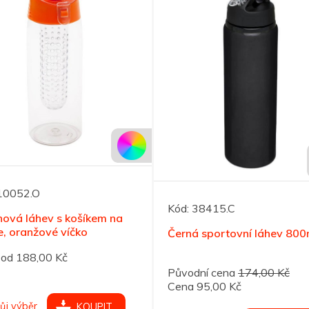
10052.O
Kód:
38415.C
nová láhev s košíkem na
, oranžové víčko
Černá sportovní láhev 800
od 188,00 Kč
Původní cena
174,00 Kč
Cena 95,00 Kč
ůj výběr
KOUPIT