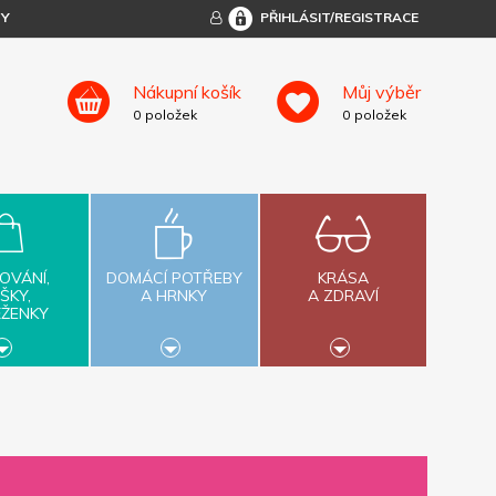
TY
PŘIHLÁSIT/REGISTRACE
Nákupní košík
Můj výběr
0
položek
0
položek
OVÁNÍ,
DOMÁCÍ POTŘEBY
KRÁSA
ŠKY,
A HRNKY
A ZDRAVÍ
ĚŽENKY