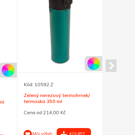
Kód:
10592.Z
Kód:
14.43
Zelený nerezový termohrnek/
Swiss Peak
termoska 350 ml
potraviny 
ml
Cena od 214,00 Kč
Cena od 62
Můj výběr
Můj výb
KOUPIT