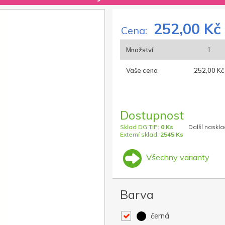
252,00 Kč
Cena:
Množství
1
Vaše cena
252,00 Kč
Dostupnost
Sklad DG TIP:
0 Ks
Další naskla
Externí sklad:
2545 Ks
Všechny varianty
Barva
černá