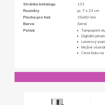
Stránka katalogu
133
Rozměry
pr. 7 x 23 cm
Plocha pro tisk
35x60 mm
Barva
černá
Potisk
Tampoprint d
Digitální plno
Laserový popis,
Možné vícenák
Cena tisku na 