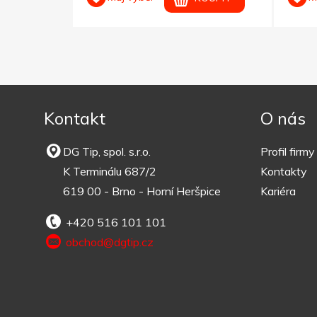
Kontakt
O nás
DG Tip, spol. s.r.o.
Profil firmy
K Terminálu 687/2
Kontakty
619 00 - Brno - Horní Heršpice
Kariéra
+420 516 101 101
obchod@dgtip.cz