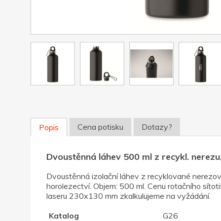
Cena potisku
Dotazy?
Popis
Dvoustěnná láhev 500 ml z recykl. nerezu
Dvoustěnná izolační láhev z recyklované nerezové
horolezectví. Objem: 500 ml. Cenu rotačního síto
laseru 230x130 mm zkalkulujeme na vyžádání.
Katalog
G26