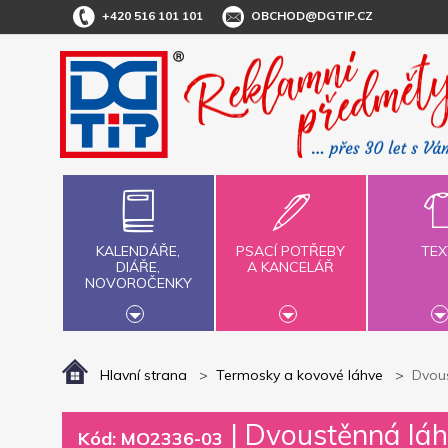
+420 516 101 101
OBCHOD@DGTIP.CZ
KALENDÁŘE,
PSACÍ POTŘEBY
TEX
DIÁŘE,
A KANCELÁŘ
NOVOROČENKY
Hlavní strana
Termosky a kovové láhve
Dvous
|
Dvoustěnná láhe
Kód: MO2336-03