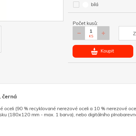
bílá
Počet kusů:
Z
KS
Koupit
, černá
 oceli (90 % recyklované nerezové oceli a 10 % nerezové oceli
tisku (180x120 mm - max. 1 barva), nebo digitálního plnobare