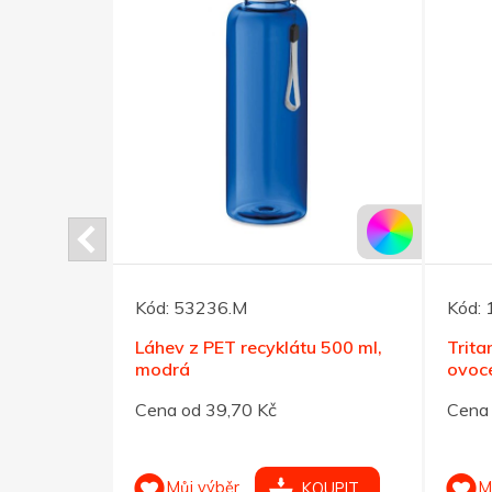
Kód:
53236.M
Kód:
u 500 ml,
Láhev z PET recyklátu 500 ml,
Trita
modrá
ovoce
Cena od 39,70 Kč
Cena 
Můj výběr
M
OUPIT
KOUPIT