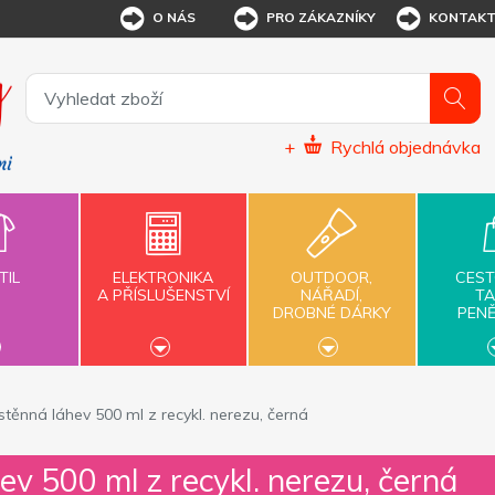
O NÁS
PRO ZÁKAZNÍKY
KONTAK
+
Rychlá objednávka
TIL
ELEKTRONIKA
OUTDOOR,
CEST
A PŘÍSLUŠENSTVÍ
NÁŘADÍ,
TA
DROBNÉ DÁRKY
PEN
těnná láhev 500 ml z recykl. nerezu, černá
v 500 ml z recykl. nerezu, černá