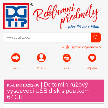
+
Rychlá objednávka
Menu
Přihlásit
košík
Můj výběr
|
Datamin růžový
Kód: MO10292-38
vysouvací USB disk s poutkem
64GB