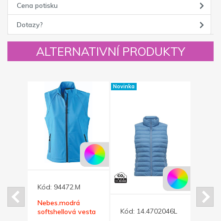
Cena potisku
Dotazy?
ALTERNATIVNÍ PRODUKTY
Novinka
Novinka
Kód:
94472.M
Nebes.modrá
Kód:
14.4702046L
Kód:
esta
softshellová vesta
daiber 270,