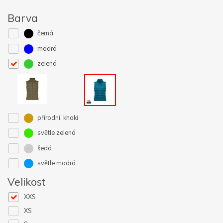
Barva
černá
modrá
zelená
přírodní, khaki
světle zelená
šedá
světle modrá
Velikost
XXS
XS