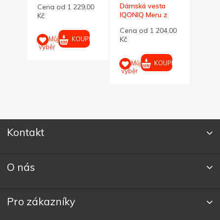
Dámská vesta
Dáms
00 Kč
Cena od 1 229,00
dámská M
IQONIQ Meru z
IQON
Kč
RPES, světle
RPES,
Cena od 1 204,00
Cena
modrá, L
modr
UPIT
KOUPIT
Můj
Kč
Kč
výběr
KOUPIT
Můj
M
výběr
výběr
Kontakt
O nás
Pro zákazníky