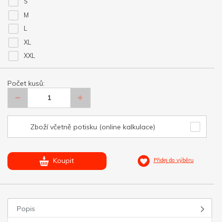
S
M
L
XL
XXL
Počet kusů:
Zboží včetně potisku (online kalkulace)
Koupit
Přidej do výběru
Popis