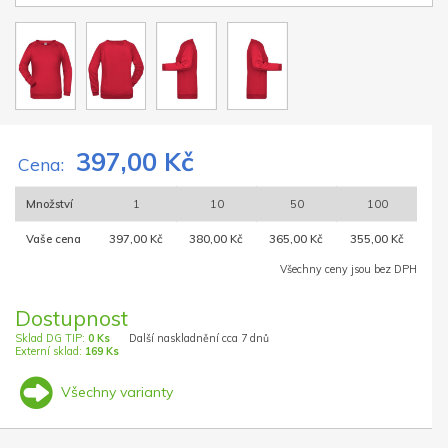
397,00 Kč
Cena:
Množství
1
10
50
100
Vaše cena
397,00 Kč
380,00 Kč
365,00 Kč
355,00 Kč
Všechny ceny jsou bez DPH
Dostupnost
Sklad DG TIP:
0 Ks
Další naskladnění cca 7 dnů
Externí sklad:
169 Ks
Všechny varianty