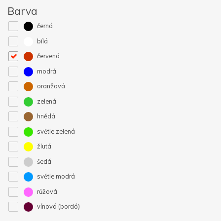
Barva
černá
bílá
červená
modrá
oranžová
zelená
hnědá
světle zelená
žlutá
šedá
světle modrá
růžová
vínová (bordó)