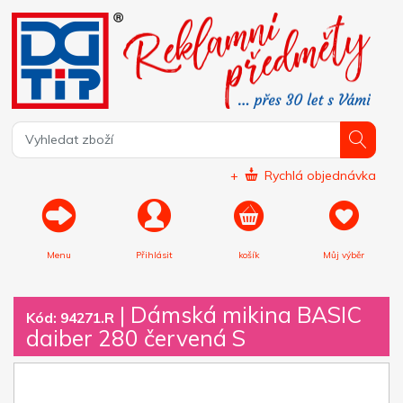
+
Rychlá objednávka
Menu
Přihlásit
košík
Můj výběr
|
Dámská mikina BASIC
Kód: 94271.R
daiber 280 červená S