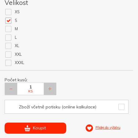
Velikost
XS
S
M
L
XL
XXL
XXXL
Počet kusů:
KS
Zboží včetně potisku (online kalkulace)
Koupit
Přidej do výběru