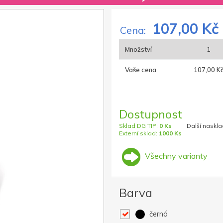
107,00 Kč
Cena:
Množství
1
Vaše cena
107,00 K
Dostupnost
Sklad DG TIP:
0 Ks
Další naskla
Externí sklad:
1000 Ks
Všechny varianty
Barva
černá