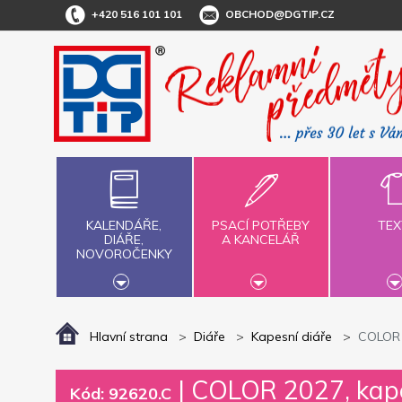
+420 516 101 101
OBCHOD@DGTIP.CZ
KALENDÁŘE,
PSACÍ POTŘEBY
TEX
DIÁŘE,
A KANCELÁŘ
NOVOROČENKY
Hlavní strana
Diáře
Kapesní diáře
COLOR 
|
COLOR 2027, kape
Kód: 92620.C