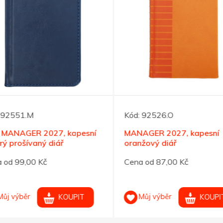
92551.M
Kód:
92526.O
MANAGER 2027, kapesní
MANAGER 2027, kapesní
 prošívaný diář
oranžový diář
od 99,00 Kč
Cena od 87,00 Kč
ůj výběr
Můj výběr
KOUPIT
KOUPIT