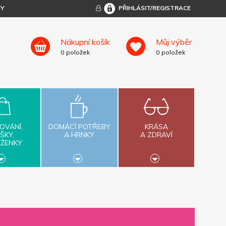
TY
PŘIHLÁSIT/REGISTRACE
Nákupní košík
Můj výběr
0
položek
0
položek
OVÁNÍ,
DOMÁCÍ POTŘEBY
KRÁSA
ŠKY,
A HRNKY
A ZDRAVÍ
ĚŽENKY