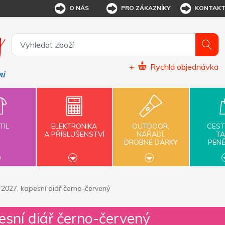
O NÁS
PRO ZÁKAZNÍKY
KONTAK
+
Rychlá objednávka
TIL
ELEKTRONIKA
OUTDOOR,
CEST
A PŘÍSLUŠENSTVÍ
NÁŘADÍ,
TA
DROBNÉ DÁRKY
PEN
2027, kapesní diář černo-červený
sní diář černo-červený