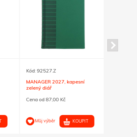
Kód:
92527.Z
Kód:
92550
MANAGER 2027, kapesní
TOP MANAG
zelený diář
černý proší
Cena od 87,00 Kč
Cena od 99
Můj výběr
Můj výb
KOUPIT