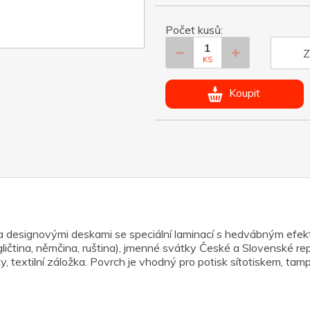
Počet kusů:
Z
KS
Koupit
a designovými deskami se speciální laminací s hedvábným efekt
gličtina, němčina, ruština), jmenné svátky České a Slovenské rep
y, textilní záložka. Povrch je vhodný pro potisk sítotiskem, tamp