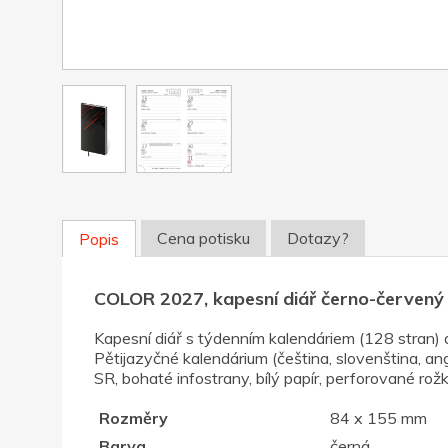
Cena potisku
Dotazy?
Popis
COLOR 2027, kapesní diář černo-červený
Kapesní diář s týdenním kalendáriem (128 stran) 
Pětijazyčné kalendárium (čeština, slovenština, an
SR, bohaté infostrany, bílý papír, perforované rožk
Rozměry
84 x 155 mm
Barva
černá