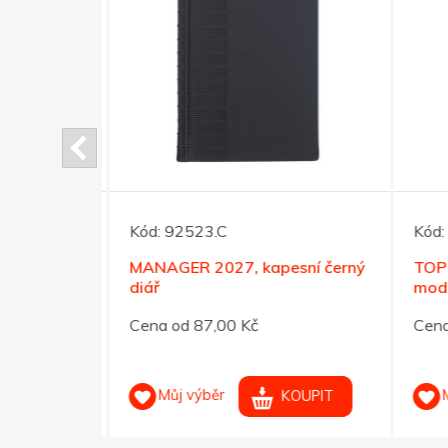
Kód:
92523.C
Kód:
sní hnědý
MANAGER 2027, kapesní černý
TOP 
diář
modrý
Cena od 87,00 Kč
Cena 
Můj výběr
M
OUPIT
KOUPIT