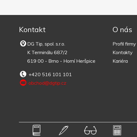
Kontakt
O nás
DG Tip, spol. s.r.o.
Profil firmy
K Terminálu 687/2
Kontakty
619 00 - Brno - Horní Heršpice
Kariéra
+420 516 101 101
obchod@dgtip.cz