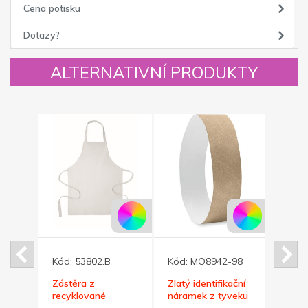
Cena potisku
Dotazy?
ALTERNATIVNÍ PRODUKTY
004
Kód:
53802.B
Kód:
MO8942-98
Kód:
á
Zástěra z
Zlatý identifikační
Menší
recyklované
náramek z tyveku
pilní