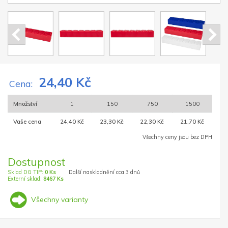
24,40 Kč
Cena:
Množství
1
150
750
1500
Vaše cena
24,40 Kč
23,30 Kč
22,30 Kč
21,70 Kč
Všechny ceny jsou bez DPH
Dostupnost
Sklad DG TIP:
0 Ks
Další naskladnění cca 3 dnů
Externí sklad:
8467 Ks
Všechny varianty