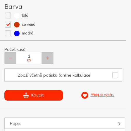
Barva
bílá
červená
modrá
Počet kusů:
KS
Zboží včetně potisku (online kalkulace)
Koupit
Přidej do výběru
Popis