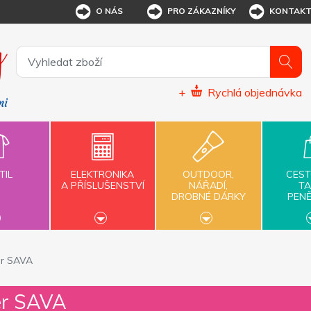
O NÁS
PRO ZÁKAZNÍKY
KONTAK
+
Rychlá objednávka
TIL
ELEKTRONIKA
OUTDOOR,
CEST
A PŘÍSLUŠENSTVÍ
NÁŘADÍ,
TA
DROBNÉ DÁRKY
PEN
er SAVA
er SAVA