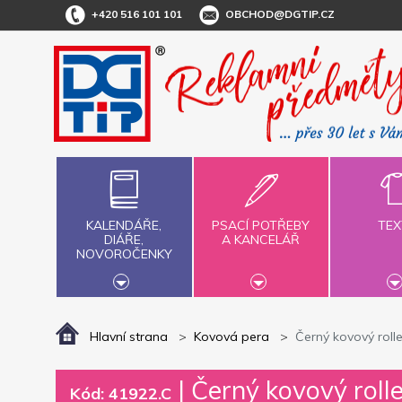
+420 516 101 101
OBCHOD@DGTIP.CZ
KALENDÁŘE,
PSACÍ POTŘEBY
TEX
DIÁŘE,
A KANCELÁŘ
NOVOROČENKY
Hlavní strana
Kovová pera
Černý kovový roll
|
Černý kovový roll
Kód: 41922.C