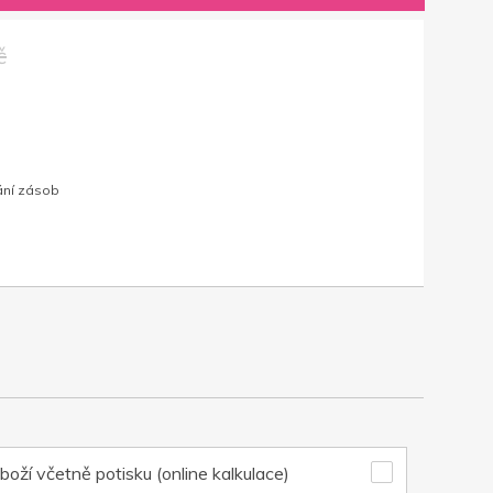
č
ání zásob
boží včetně potisku (online kalkulace)