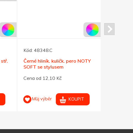
Kód:
48348.C
Kód:
41930
stř.
Černé hliník. kuličk. pero NOTY
Transp.svě
SOFT se stylusem
pero OKAY
Cena od 12,10 Kč
Cena od 4,
Můj výběr
Můj výb
KOUPIT