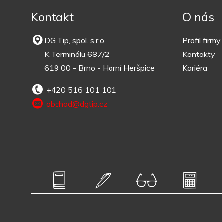
Kontakt
O nás
DG Tip, spol. s.r.o.
Profil firmy
K Terminálu 687/2
Kontakty
619 00 - Brno - Horní Heršpice
Kariéra
+420 516 101 101
obchod@dgtip.cz