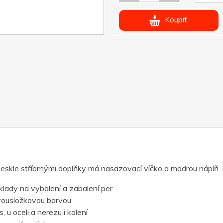
Koupit
 leskle stříbrnými doplňky má nasazovací víčko a modrou náplň.
lady na vybalení a zabalení per
vousložkovou barvou
 u oceli a nerezu i kalení