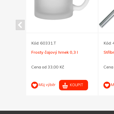
Kód:
60331.T
Kód:
ero s
Frosty čajový hrnek 0,3 l
Stříb
Cena od 33,00 Kč
Cena 
Můj výběr
M
OUPIT
KOUPIT