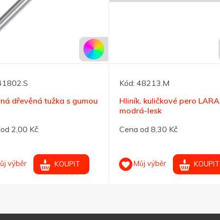
41802.S
Kód:
48213.M
rná dřevěná tužka s gumou
Hliník. kuličkové pero LARA 
modrá-lesk
od 2,00 Kč
Cena od 8,30 Kč
ůj výběr
Můj výběr
KOUPIT
KOUPIT