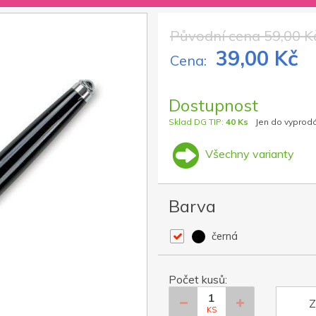
Původní cena 59,00 K
39,00 Kč
Cena:
Dostupnost
Sklad DG TIP:
40 Ks
Jen do vyprod
Všechny varianty
Barva
černá
Počet kusů:
Z
KS