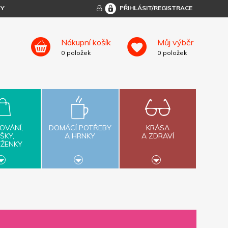
TY
PŘIHLÁSIT/REGISTRACE
Nákupní košík
Můj výběr
0
položek
0
položek
OVÁNÍ,
DOMÁCÍ POTŘEBY
KRÁSA
ŠKY,
A HRNKY
A ZDRAVÍ
ĚŽENKY