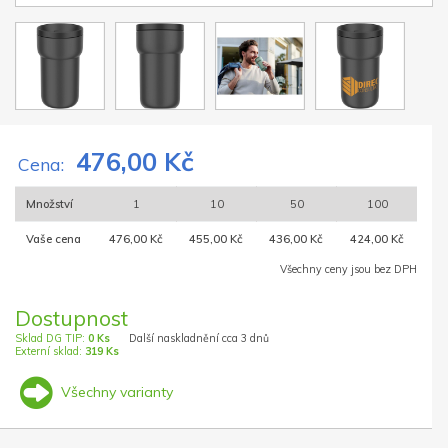
476,00 Kč
Cena:
Množství
1
10
50
100
Vaše cena
476,00 Kč
455,00 Kč
436,00 Kč
424,00 Kč
Všechny ceny jsou bez DPH
Dostupnost
Sklad DG TIP:
0 Ks
Další naskladnění cca 3 dnů
Externí sklad:
319 Ks
Všechny varianty