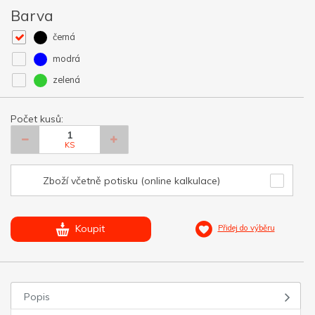
Barva
černá
modrá
zelená
Počet kusů:
KS
Zboží včetně potisku (online kalkulace)
Koupit
Přidej do výběru
Popis