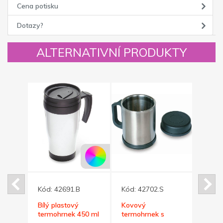
Cena potisku
Dotazy?
ALTERNATIVNÍ PRODUKTY
Kód:
42691.B
Kód:
42702.S
Kód:
ý
Bílý plastový
Kovový
Kovo
termohrnek 450 ml
termohrnek s
300ml