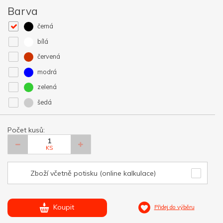
Barva
černá
bílá
červená
modrá
zelená
šedá
Počet kusů:
KS
Zboží včetně potisku (online kalkulace)
Koupit
Přidej do výběru