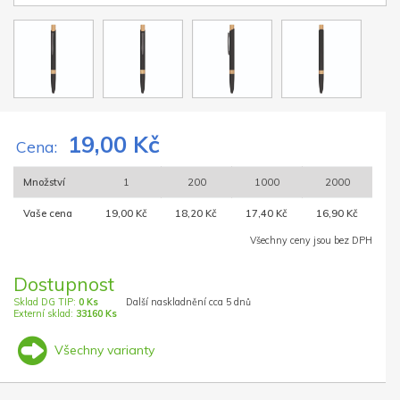
19,00 Kč
Cena:
Množství
1
200
1000
2000
Vaše cena
19,00 Kč
18,20 Kč
17,40 Kč
16,90 Kč
Všechny ceny jsou bez DPH
Dostupnost
Sklad DG TIP:
0 Ks
Další naskladnění cca 5 dnů
Externí sklad:
33160 Ks
Všechny varianty