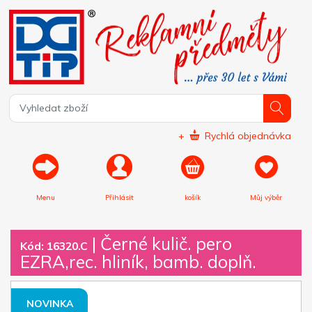
+
Rychlá objednávka
Menu
Přihlásit
košík
Můj výběr
|
Černé kulič. pero
Kód: 16320.C
EZRA,rec. hliník, bamb. doplň.
NOVINKA