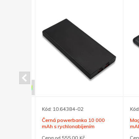
Kód:
10.64384-02
Kód:
a 10 000
Černá powerbanka 10 000
Magn
mAh s rychlonabíjením
mAh s
Cena od 555,00 Kč
Cena 