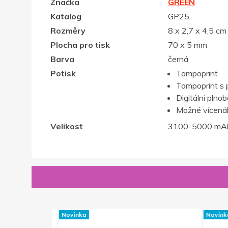
Značka
GREEN
Katalog
GP25
Rozměry
8 x 2,7 x 4,5 cm
Plocha pro tisk
70 x 5 mm
Barva
černá
Potisk
Tampoprint
Tampoprint s 
Digitální plno
Možné vícenák
Velikost
3100-5000 mA
Novinka
Novinka