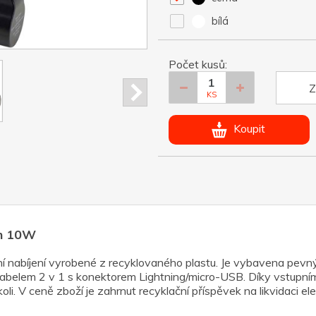
bílá
Počet kusů:
Z
KS
Koupit
Ah 10W
ení nabíjení vyrobené z recyklovaného plastu. Je vybavena p
belem 2 v 1 s konektorem Lightning/micro-USB. Díky vstupnímu/v
ekoli. V ceně zboží je zahrnut recyklační příspěvek na likvidaci 