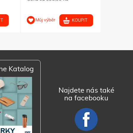
Můj výběr
Můj výb
KOUPIT
ne Katalog
Najdete nás také
na facebooku