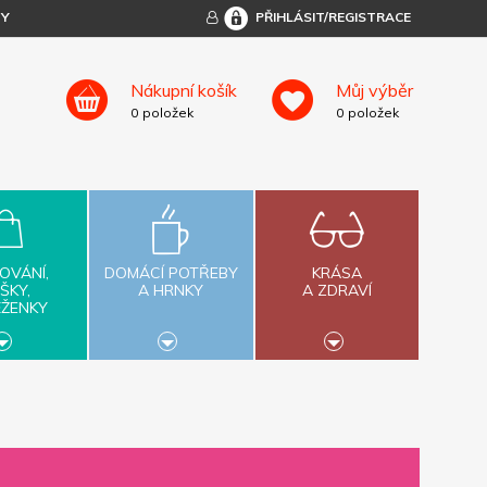
TY
PŘIHLÁSIT/REGISTRACE
Nákupní košík
Můj výběr
0
položek
0
položek
OVÁNÍ,
DOMÁCÍ POTŘEBY
KRÁSA
ŠKY,
A HRNKY
A ZDRAVÍ
ĚŽENKY