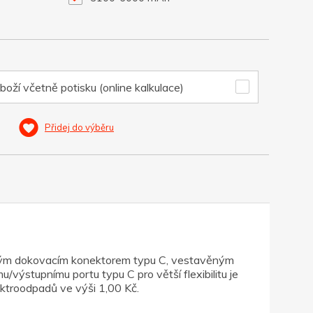
boží včetně potisku (online kalkulace)
Přidej do výběru
evným dokovacím konektorem typu C, vestavěným
ýstupnímu portu typu C pro větší flexibilitu je
elektroodpadů ve výši 1,00 Kč.