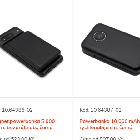
10.64386-02
Kód:
10.64387-02
et.powerbanka 5 000
Powerbanka 10 000 mAh s
 bezdrát.nab., černá
rychlonabíjením, černá
od 523,00 Kč
Cena od 897,00 Kč