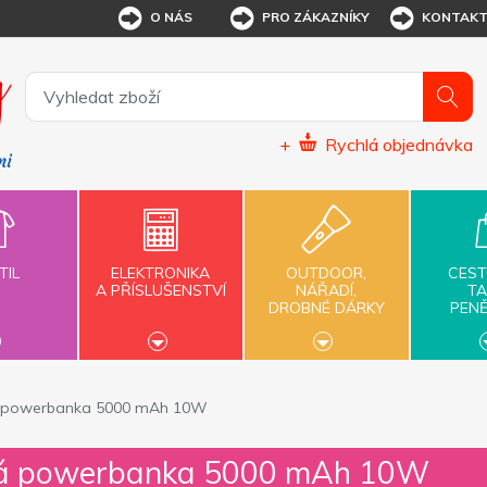
O NÁS
PRO ZÁKAZNÍKY
KONTAK
+
Rychlá objednávka
TIL
ELEKTRONIKA
OUTDOOR,
CEST
A PŘÍSLUŠENSTVÍ
NÁŘADÍ,
TA
DROBNÉ DÁRKY
PEN
á powerbanka 5000 mAh 10W
vá powerbanka 5000 mAh 10W