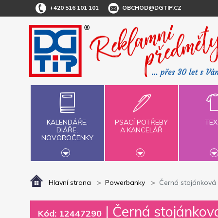
+420 516 101 101
OBCHOD@DGTIP.CZ
KALENDÁŘE,
PSACÍ POTŘEBY
TEX
DIÁŘE,
A KANCELÁŘ
NOVOROČENKY
Hlavní strana
Powerbanky
Černá stojánkov
|
Černá stojánko
Kód: 12447290