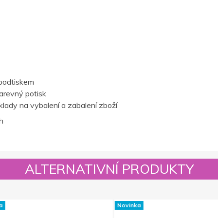
podtiskem
barevný potisk
lady na vybalení a zabalení zboží
h
ALTERNATIVNÍ PRODUKTY
Novinka