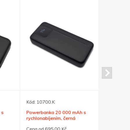
Kód:
10700.K
Kód:
10703
Powerbanka 20 000 mAh s
Černá pow
rychlonabíjením, černá
mAh s bez
Cena od 695,00 Kč
Cena od 89