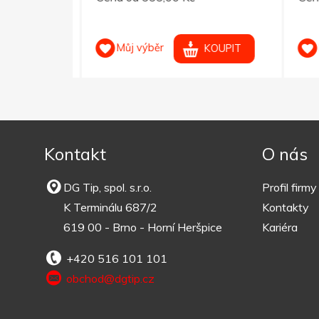
Můj výběr
M
OUPIT
KOUPIT
Kontakt
O nás
DG Tip, spol. s.r.o.
Profil firmy
K Terminálu 687/2
Kontakty
619 00 - Brno - Horní Heršpice
Kariéra
+420 516 101 101
obchod@dgtip.cz