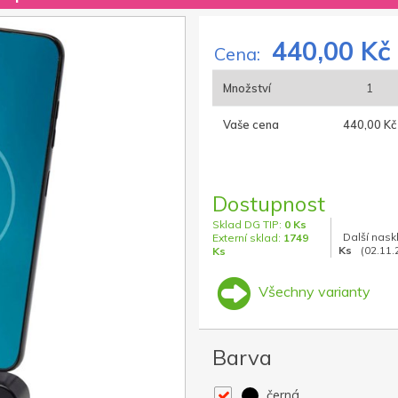
440,00 Kč
Cena:
Množství
1
Vaše cena
440,00 Kč
Dostupnost
Sklad DG TIP:
0 Ks
Další nask
Externí sklad:
1749
Ks
(02.11.
Ks
Všechny varianty
Barva
černá