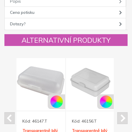
Popis
Cena potisku
Dotazy?
ALTERNATIVNÍ PRODUKTY
Kód:
46147.T
Kód:
46156.T
Kód:
vací
Transparentně bílý
Transparentně bílý
Bílá 