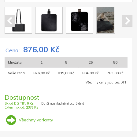
876,00 Kč
Cena:
Množství
1
5
25
50
Vaše cena
876,00 Kč
839,00 Kč
804,00 Kč
783,00 Kč
Všechny ceny jsou bez DPH
Dostupnost
Sklad DG TIP:
0 Ks
Další naskladnění cca 5 dnů
Externí sklad:
2376 Ks
Všechny varianty