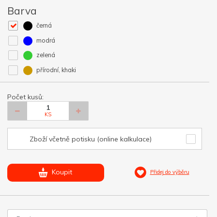
Barva
černá
modrá
zelená
přírodní, khaki
Počet kusů:
KS
Zboží včetně potisku (online kalkulace)
Koupit
Přidej do výběru