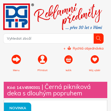
+
Rychlá objednávka
Menu
Přihlásit
košík
Můj výběr
|
Černá pikniková
Kód: 14.V4590301
deka s dlouhým popruhem
NOVINKA