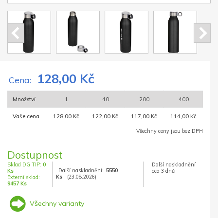
128,00 Kč
Cena:
Množství
1
40
200
400
Vaše cena
128,00 Kč
122,00 Kč
117,00 Kč
114,00 Kč
Všechny ceny jsou bez DPH
Dostupnost
Sklad DG TIP:
0
Další naskladnění
Další naskladnění:
5550
Ks
cca 3 dnů
Ks
(23.08.2026)
Externí sklad:
9457 Ks
Všechny varianty