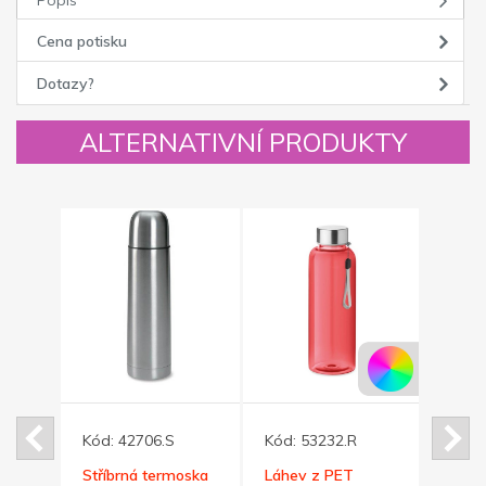
Cena potisku
Dotazy?
ALTERNATIVNÍ PRODUKTY
Kód:
42706.S
Kód:
53232.R
Kód:
ska
Stříbrná termoska
Láhev z PET
Láhe