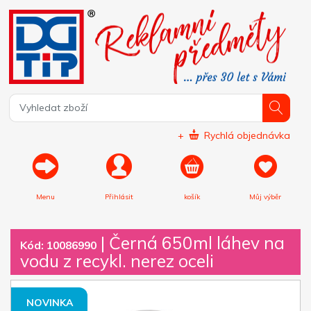
+
Rychlá objednávka
Menu
Přihlásit
košík
Můj výběr
|
Černá 650ml láhev na
Kód: 10086990
vodu z recykl. nerez oceli
NOVINKA