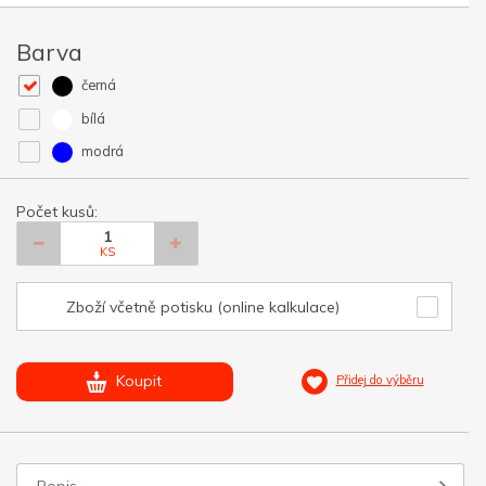
Barva
černá
bílá
modrá
Počet kusů:
KS
Zboží včetně potisku (online kalkulace)
Koupit
Přidej do výběru
Popis