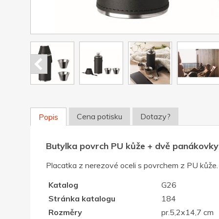
Cena potisku
Dotazy?
Popis
Butylka povrch PU kůže + dvě panákovky 
Placatka z nerezové oceli s povrchem z PU kůže.
Katalog
G26
Stránka katalogu
184
Rozměry
pr.5,2x14,7 cm