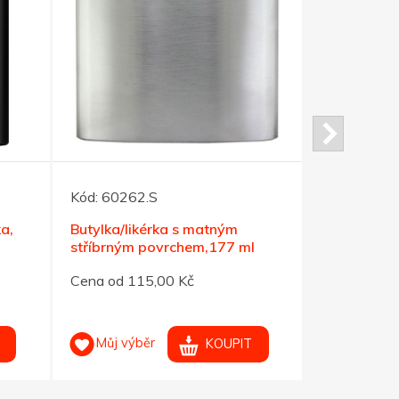
Kód:
60262.S
Kód:
60263
ka,
Butylka/likérka s matným
Butylka/li
stříbrným povrchem,177 ml
stříbrným 
Cena od 115,00 Kč
Cena od 11
Můj výběr
Můj výb
KOUPIT