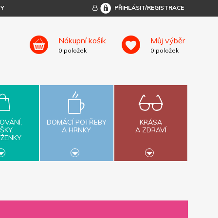
TY
PŘIHLÁSIT/REGISTRACE
Nákupní košík
Můj výběr
0
položek
0
položek
OVÁNÍ,
DOMÁCÍ POTŘEBY
KRÁSA
ŠKY,
A HRNKY
A ZDRAVÍ
ĚŽENKY