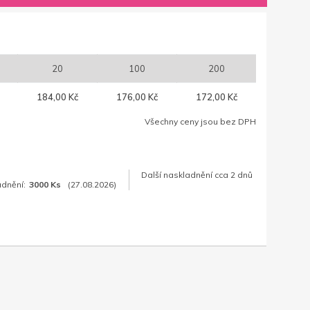
20
100
200
184,00 Kč
176,00 Kč
172,00 Kč
Všechny ceny jsou bez DPH
Další naskladnění cca 2 dnů
adnění:
3000 Ks
(27.08.2026)