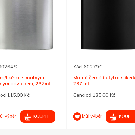
60264.S
Kód:
60279.C
ka/likérka s matným
Matná černá butylka / likér
brným povrchem, 237ml
237 ml
od 115,00 Kč
Cena od 135,00 Kč
ůj výběr
Můj výběr
KOUPIT
KOUPIT