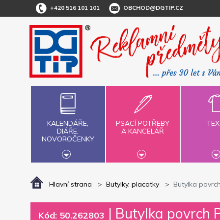
+420 516 101 101
OBCHOD@DGTIP.CZ
KALENDÁŘE,
PSACÍ POTŘEBY
TEX
DIÁŘE,
A KANCELÁŘ
NOVOROČENKY
Hlavní strana
Butylky, placatky
Butylka povrc
|
Butylka povrch 
Kód: 50.262803