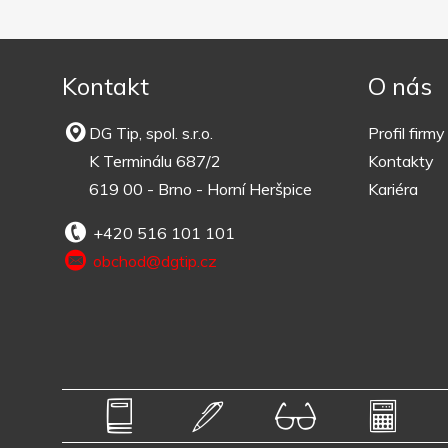
Kontakt
O nás
DG Tip, spol. s.r.o.
Profil firmy
K Terminálu 687/2
Kontakty
619 00 - Brno - Horní Heršpice
Kariéra
+420 516 101 101
obchod@dgtip.cz