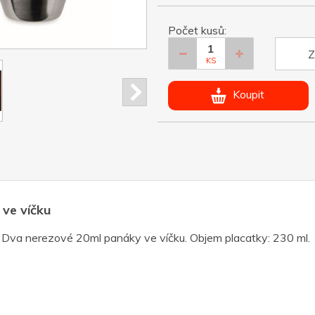
Počet kusů:
Z
KS
Koupit
ve víčku
 Dva nerezové 20ml panáky ve víčku. Objem placatky: 230 ml.