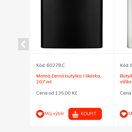
Kód:
60278.C
Kód:
ženkovém
Matná černá butylka / likérka,
Butyl
207 ml
stří
Cena od 135,00 Kč
Cena 
Můj výběr
M
OUPIT
KOUPIT