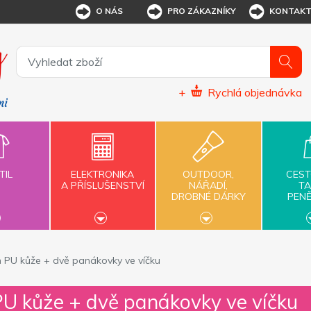
O NÁS
PRO ZÁKAZNÍKY
KONTAK
+
Rychlá objednávka
TIL
ELEKTRONIKA
OUTDOOR,
CEST
A PŘÍSLUŠENSTVÍ
NÁŘADÍ,
TA
DROBNÉ DÁRKY
PEN
h PU kůže + dvě panákovky ve víčku
PU kůže + dvě panákovky ve víčku