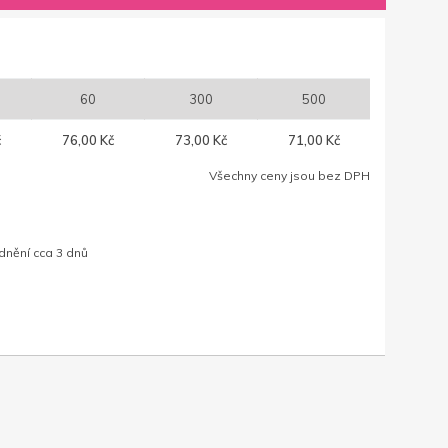
60
300
500
č
76,00 Kč
73,00 Kč
71,00 Kč
Všechny ceny jsou bez DPH
dnění cca 3 dnů