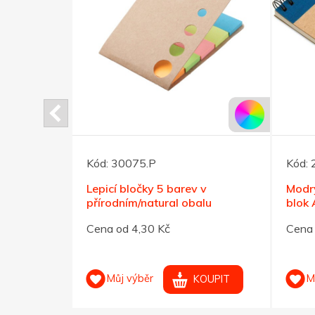
Kód:
30075.P
Kód:
stky ve 3
Lepicí bločky 5 barev v
Modrý
přírodním/natural obalu
blok 
Cena od 4,30 Kč
Cena 
Můj výběr
M
OUPIT
KOUPIT