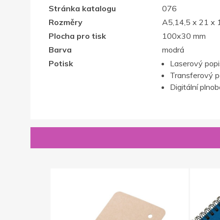
Stránka katalogu
076
Rozměry
A5,14,5 x 21 x 
Plocha pro tisk
100x30 mm
Barva
modrá
Potisk
Laserový popis,
Transferový p
Digitální plno