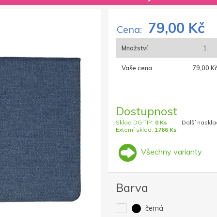
79,00 Kč
Cena:
Množství
1
Vaše cena
79,00 K
Dostupnost
Sklad DG TIP:
0 Ks
Další naskla
Externí sklad:
1766 Ks
Všechny varianty
Barva
černá