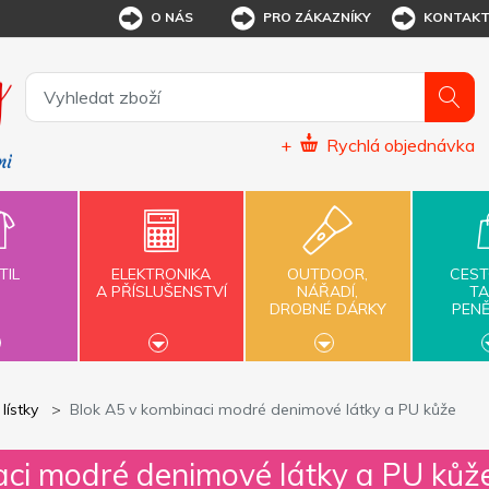
O NÁS
PRO ZÁKAZNÍKY
KONTAK
+
Rychlá objednávka
TIL
ELEKTRONIKA
OUTDOOR,
CEST
A PŘÍSLUŠENSTVÍ
NÁŘADÍ,
TA
DROBNÉ DÁRKY
PEN
lístky
Blok A5 v kombinaci modré denimové látky a PU kůže
aci modré denimové látky a PU kůž