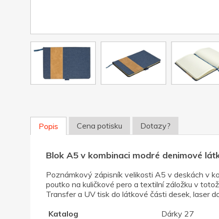
Cena potisku
Dotazy?
Popis
Blok A5 v kombinaci modré denimové lát
Poznámkový zápisník velikosti A5 v deskách v ko
poutko na kuličkové pero a textilní záložku v toto
Transfer a UV tisk do látkové části desek, laser 
Katalog
Dárky 27