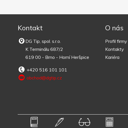
Kontakt
O nás
DG Tip, spol. s.r.o.
Profil firmy
K Terminálu 687/2
Kontakty
619 00 - Brno - Horní Heršpice
Kariéra
+420 516 101 101
obchod@dgtip.cz