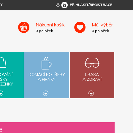
TY
PŘIHLÁSIT/REGISTRACE
Nákupní košík
Můj výběr
0
položek
0
položek
OVÁNÍ,
DOMÁCÍ POTŘEBY
KRÁSA
ŠKY,
A HRNKY
A ZDRAVÍ
ĚŽENKY
e