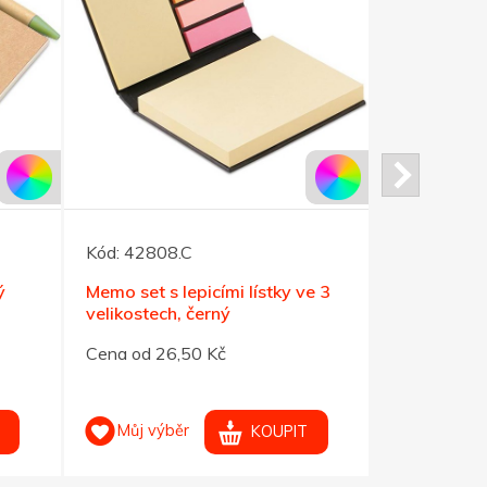
Kód:
42808.C
Kód:
28140
ý
Memo set s lepicími lístky ve 3
Černý menš
velikostech, černý
A6,nelink.
Cena od 26,50 Kč
Cena od 25
Můj výběr
Můj výb
KOUPIT