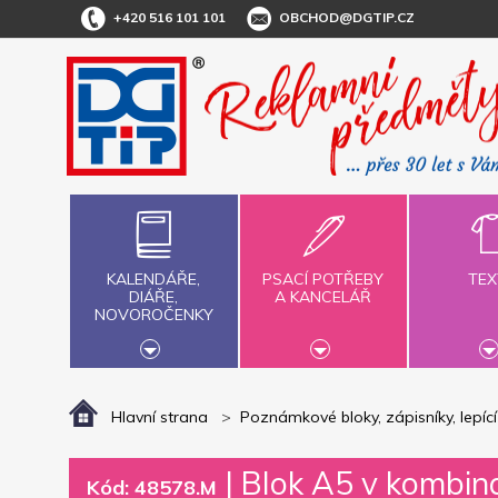
+420 516 101 101
OBCHOD@DGTIP.CZ
KALENDÁŘE,
PSACÍ POTŘEBY
TEX
DIÁŘE,
A KANCELÁŘ
NOVOROČENKY
Hlavní strana
Poznámkové bloky, zápisníky, lepící 
|
Blok A5 v kombin
Kód: 48578.M