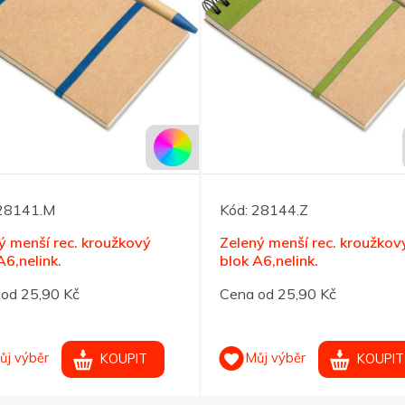
28141.M
Kód:
28144.Z
 menší rec. kroužkový
Zelený menší rec. kroužkov
A6,nelink.
blok A6,nelink.
od 25,90 Kč
Cena od 25,90 Kč
ůj výběr
Můj výběr
KOUPIT
KOUPIT