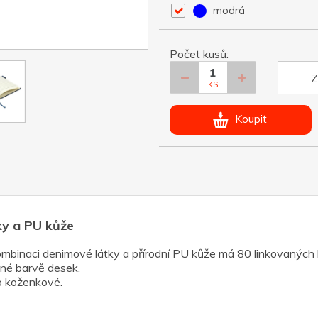
modrá
Počet kusů:
Z
KS
Koupit
ky a PU kůže
mbinaci denimové látky a přírodní PU kůže má 80 linkovaných 
žné barvě desek.
do koženkové.