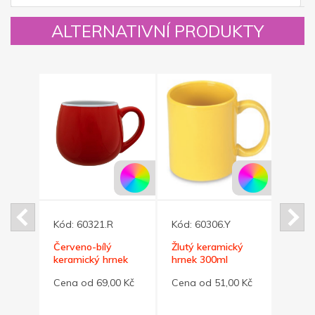
ALTERNATIVNÍ PRODUKTY
Kód:
60321.R
Kód:
60306.Y
Kód:
cký
Červeno-bílý
Žlutý keramický
Zelen
Blue
keramický hrnek
hrnek 300ml
keram
l
BUCLÁK 300ml
BUCL
0 Kč
Cena od 69,00 Kč
Cena od 51,00 Kč
Cena 