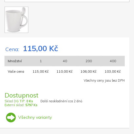
115,00 Kč
Cena:
Množství
1
40
200
400
Vaše cena
115,00 Kč
110,00 Kč
106,00 Kč
103,00 Kč
Všechny ceny jsou bez DPH
Dostupnost
Sklad DG TIP:
0 Ks
Další naskladnění cca 2 dnů
Externí sklad:
5797 Ks
Všechny varianty