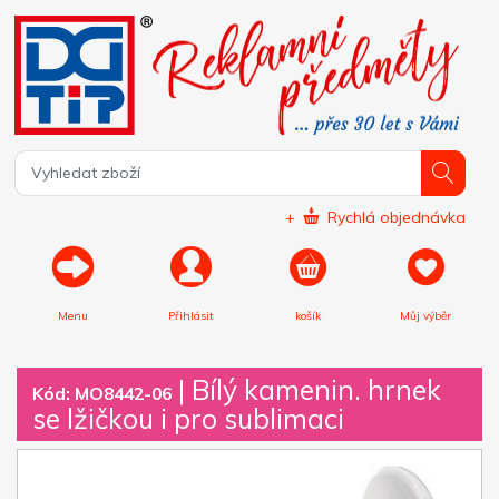
+
Rychlá objednávka
Menu
Přihlásit
košík
Můj výběr
|
Bílý kamenin. hrnek
Kód: MO8442-06
se lžičkou i pro sublimaci