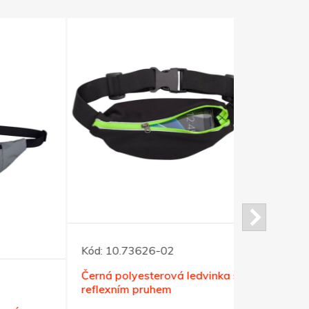
Kód:
10.73626-02
Kód:
10.73
Černá polyesterová ledvinka s
Voděodolný
reflexním pruhem
držákem na