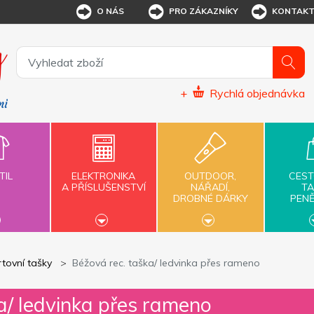
O NÁS
PRO ZÁKAZNÍKY
KONTAK
+
Rychlá objednávka
TIL
ELEKTRONIKA
OUTDOOR,
CEST
A PŘÍSLUŠENSTVÍ
NÁŘADÍ,
TA
DROBNÉ DÁRKY
PEN
tovní tašky
Béžová rec. taška/ ledvinka přes rameno
a/ ledvinka přes rameno