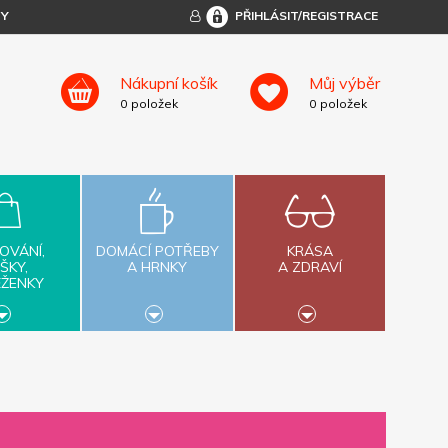
TY
PŘIHLÁSIT/REGISTRACE
Nákupní košík
Můj výběr
0
položek
0
položek
OVÁNÍ,
DOMÁCÍ POTŘEBY
KRÁSA
ŠKY,
A HRNKY
A ZDRAVÍ
ĚŽENKY