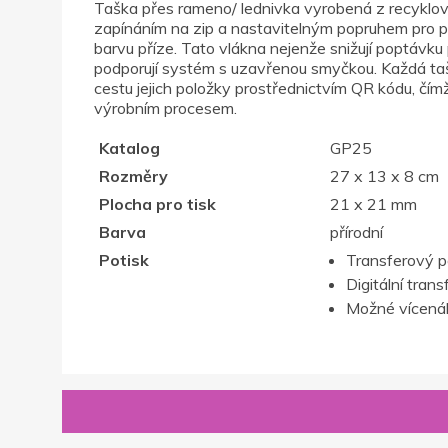
Taška přes rameno/ lednivka vyrobená z recyklov
zapínáním na zip a nastavitelným popruhem pro po
barvu příze. Tato vlákna nejenže snižují poptávku 
podporují systém s uzavřenou smyčkou. Každá ta
cestu jejich položky prostřednictvím QR kódu, čí
výrobním procesem.
Katalog
GP25
Rozměry
27 x 13 x 8 cm
Plocha pro tisk
21 x 21 mm
Barva
přírodní
Potisk
Transferový p
Digitální trans
Možné vícenák