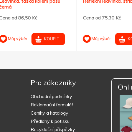
nka, taška kolem pasu
Reflexní ledvinka, stříbrná
á
od 86,50 Kč
Cena od 75,30 Kč
ůj výběr
Můj výběr
KOUPIT
KOUPIT
Pro zákazníky
Onli
Obchodní podmínky
Reklamační formulář
Ceníky a katalogy
Předlohy k potisku
Recyklační příspěvky