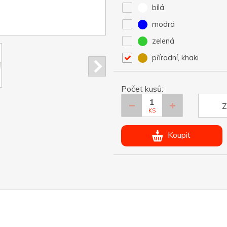
bílá
modrá
zelená
přírodní, khaki
Počet kusů:
Z
KS
Koupit