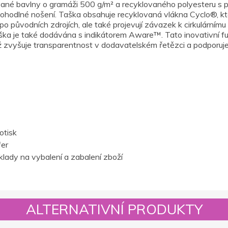
ané bavlny o gramáži 500 g/m² a recyklovaného polyesteru s 
hodlné nošení. Taška obsahuje recyklovaná vlákna Cyclo®, kte
po původních zdrojích, ale také projevují závazek k cirkulárnímu
ška je také dodávána s indikátorem Aware™. Tato inovativní f
mž zvyšuje transparentnost v dodavatelském řetězci a podporuj
otisk
fer
lady na vybalení a zabalení zboží
ALTERNATIVNÍ PRODUKTY