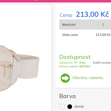
213,00 Kč
Cena:
Množství
1
Vaše cena
213,00 Kč
Dostupnost
Sklad DG TIP:
0 Ks
Další naskla
Externí sklad:
4979 Ks
Všechny varianty
Barva
černá