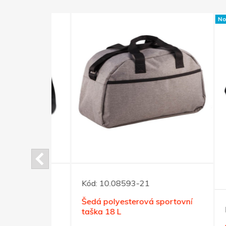
Novinka
Kód:
10.08593-21
yesteru,
Šedá polyesterová sportovní
Kód:
taška 18 L