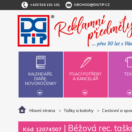
+420 516 101 101
OBCHOD@DGTIP.CZ
KALENDÁŘE,
PSACÍ POTŘEBY
TEX
DIÁŘE,
A KANCELÁŘ
NOVOROČENKY
Hlavní strana
Tašky a batohy
Cestovní a spor
|
Béžová rec. tašk
Kód: 12074507