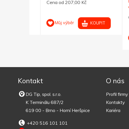
Ledvi
Cena od 207,00 Kč
čern
Cena 
Můj výběr
OUPIT
KOUPIT
M
Kontakt
O nás
DG Tip, spol. s.r.o.
Profil firmy
K Terminálu 687/2
Kontakty
619 00 - Brno - Horní Heršpice
Kariéra
+420 516 101 101