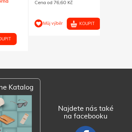
Cena od 76,60 Kč
Cena od 93
Můj výběr
Můj výb
KOUPIT
ne Katalog
Najdete nás také
na facebooku