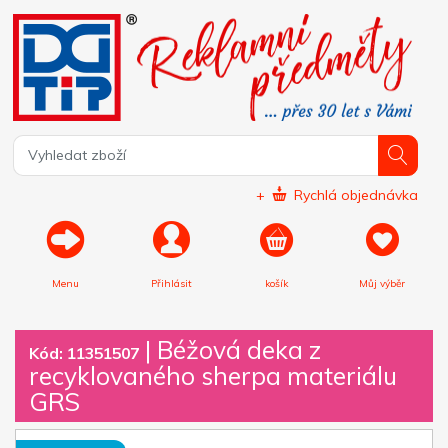
+
Rychlá objednávka
Menu
Přihlásit
košík
Můj výběr
|
Béžová deka z
Kód: 11351507
recyklovaného sherpa materiálu
GRS