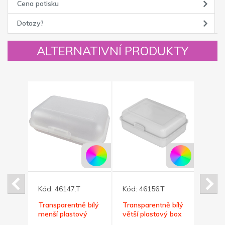
Cena potisku
Dotazy?
ALTERNATIVNÍ PRODUKTY
Kód:
46147.T
Kód:
46156.T
Kód:
vací
Transparentně bílý
Transparentně bílý
Bílá 
menší plastový
větší plastový box
pistol
box na svačinky
na svačinky
bezpe