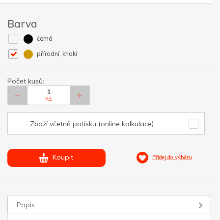
Barva
černá
přírodní, khaki
Počet kusů:
KS
Zboží včetně potisku (online kalkulace)
Koupit
Přidej do výběru
Popis