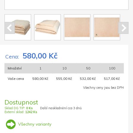
580,00 Kč
Cena:
Množství
1
10
50
100
Vaše cena
580,00 Kč
555,00 Kč
532,00 Kč
517,00 Kč
Všechny ceny jsou bez DPH
Dostupnost
Sklad DG TIP:
0 Ks
Další naskladnění cca 3 dnů
Externí sklad:
1242 Ks
Všechny varianty