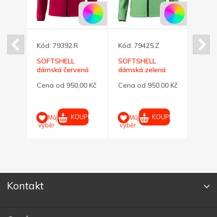
Kód:
79392.R
Kód:
79425.Z
Kód:
s.
SOFTSHELL
SOFTSHELL
Dám. 
bunda
dámská červená
dámská zelená
bund
ATE L
bunda PERFECTA
bunda PERFECTA
rec. 
0,00
Cena od 950,00 Kč
Cena od 950,00 Kč
Cena
280 M
280 XXL
Kč
UPIT
KOUPIT
KOUPIT
Můj
Můj
M
výběr
výběr
výběr
Kontakt