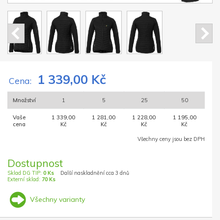
1 339,00 Kč
Cena:
Množství
1
5
25
50
Vaše
1 339,00
1 281,00
1 228,00
1 195,00
cena
Kč
Kč
Kč
Kč
Všechny ceny jsou bez DPH
Dostupnost
Sklad DG TIP:
0 Ks
Další naskladnění cca 3 dnů
Externí sklad:
70 Ks
Všechny varianty