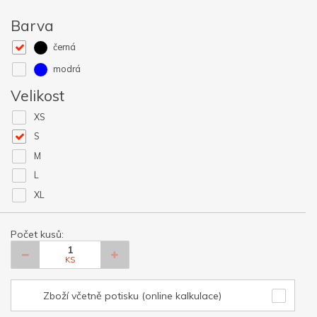
Barva
černá
modrá
Velikost
XS
S
M
L
XL
Počet kusů:
KS
Zboží včetně potisku (online kalkulace)