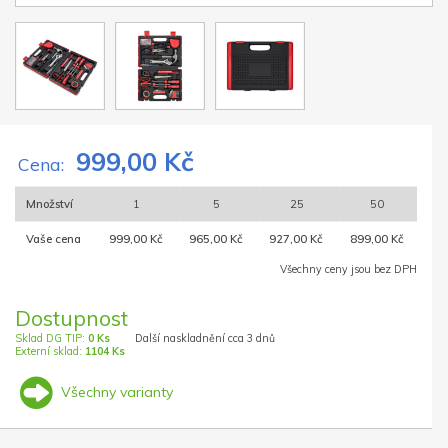
999,00 Kč
Cena:
Množství
1
5
25
50
Vaše cena
999,00 Kč
965,00 Kč
927,00 Kč
899,00 Kč
Všechny ceny jsou bez DPH
Dostupnost
Sklad DG TIP:
0 Ks
Další naskladnění cca 3 dnů
Externí sklad:
1104 Ks
Všechny varianty