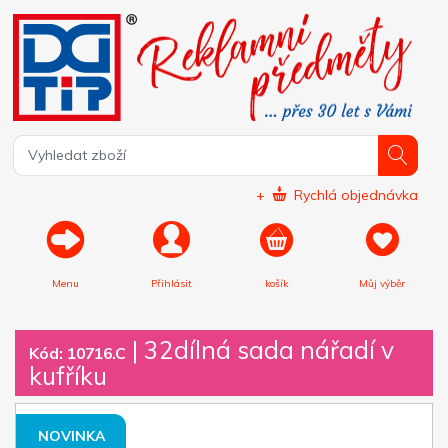
+
Rychlá objednávka
Menu
Přihlásit
košík
Můj výběr
|
32dílná sada nářadí v
Kód: 10716.C
kufříku
NOVINKA