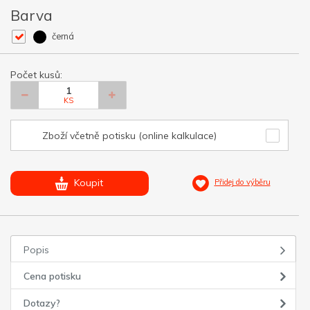
Barva
černá
Počet kusů:
KS
Zboží včetně potisku (online kalkulace)
Koupit
Přidej do výběru
Popis
Cena potisku
Dotazy?